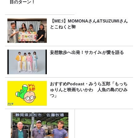
目のターン！
【ME:I】MOMONAさん&TSUZUMIさん
とこねくと🌺
妄想散歩へ出発！サカイJr.が愛を語る
おすすめPodcast・みうら五郎「もっち
ゅりんと映画ちいかわ 人魚の島のひみ
つ」