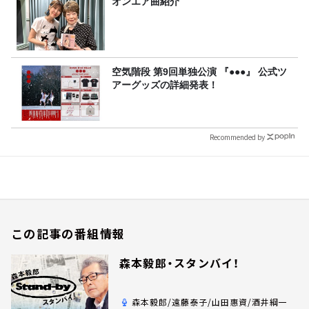
オンエア曲紹介
空気階段 第9回単独公演 『●●●』 公式ツ
アーグッズの詳細発表！
Recommended by
この記事の番組情報
森本毅郎・スタンバイ！
森本毅郎/遠藤泰子/山田惠資/酒井綱一