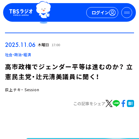
ログイン
マイページ
2025.11.06
木曜日
17:00
新規会員登録
ログイン
社会・政治・経済
高市政権でジェンダー平等は進むのか？ 立
憲民主党・辻元清美議員に聞く！
荻上チキ・ Session
この記事をシェア
今日の番組表
週間番組表
トピックス
TBS Podcast