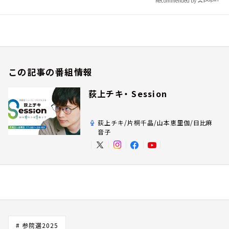
Recommended by
この記事の番組情報
荻上チキ・ Session
荻上チキ/片桐千晶/山本恵里伽/日比麻
音子
# 参院選2025