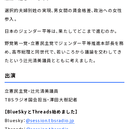
選択的夫婦別姓の実現、男女間の賃金格差、政治への女性
参入――。
日本のジェンダー平等は、果たしてどこまで進むのか。
野党第一党・立憲民主党でジェンダー平等推進本部長を務
め、高市総理と同世代で、若いころから議論を交わしてき
たという辻元清美議員とともに考えました。
出演
立憲民主党・辻元清美議員
TBSラジオ国会担当・澤田大樹記者
【BlueSkyとThreads始めました】
Bluesky：
@session.tbsradio.jp
Threads：
@session.tbsradio