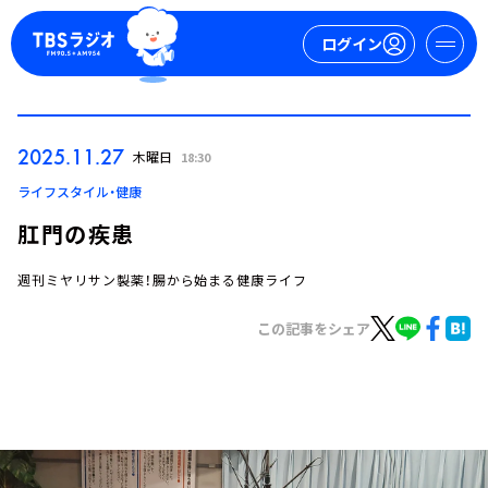
ログイン
マイページ
2025.11.27
木曜日
18:30
新規会員登録
ログイン
ライフスタイル・健康
肛門の疾患
週刊ミヤリサン製薬！腸から始まる健康ライフ
この記事をシェア
今日の番組表
週間番組表
トピックス
TBS Podcast