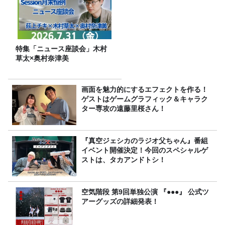
特集「ニュース座談会」木村
草太×奥村奈津美
画面を魅力的にするエフェクトを作る！
ゲストはゲームグラフィック＆キャラク
ター専攻の遠藤里桜さん！
『真空ジェシカのラジオ父ちゃん』番組
イベント開催決定！今回のスペシャルゲ
ストは、タカアンドトシ！
空気階段 第9回単独公演 『●●●』 公式ツ
アーグッズの詳細発表！