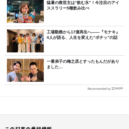
猛暑の救世主は“飲む氷”！今注目のアイ
ススラリー5種飲み比べ
工場勤務から17億再生へ——『モナキ』
4人が語る、人生を変えた“ポチッ”の話
一番弟子の梅之丞とすったもんだがあり
ました…
Recommended by
この記事の番組情報