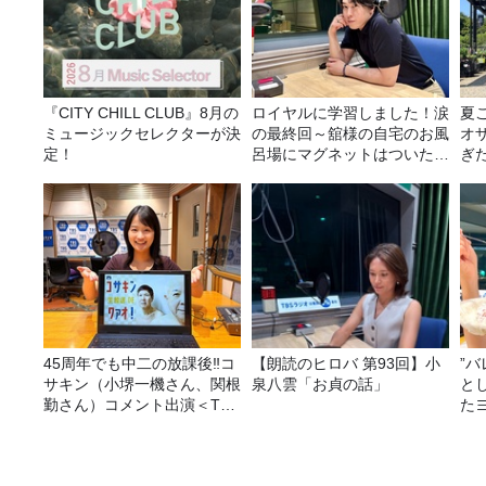
『CITY CHILL CLUB』8月の
ロイヤルに学習しました！涙
夏
ミュージックセレクターが決
の最終回～舘様の自宅のお風
オ
定！
呂場にマグネットはついたの
ぎ
か？
45周年でも中二の放課後‼コ
【朗読のヒロバ 第93回】小
”
サキン（小堺一機さん、関根
泉八雲「お貞の話」
と
勤さん）コメント出演＜TBS
た
ラジオ番組審議会からのご報
み
告＞