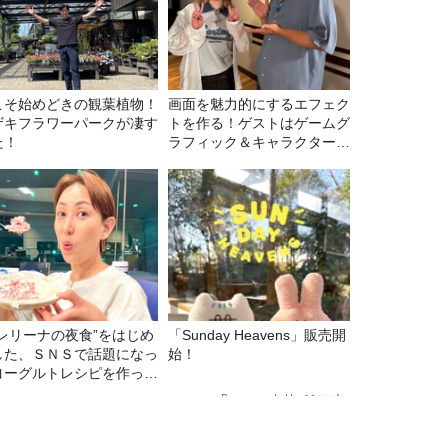
こそ始めどきの観葉植物！
画面を魅力的にするエフェク
ザキフラワーパークが凄す
トを作る！ゲストはゲームグ
た！
ラフィック＆キャラクター専
攻の遠藤里桜さん！
バレリーナの夜食”をはじめ
「Sunday Heavens」販売開
した、ＳＮＳで話題になっ
始！
ヨーグルトレシピを作って
た！
Recommended by