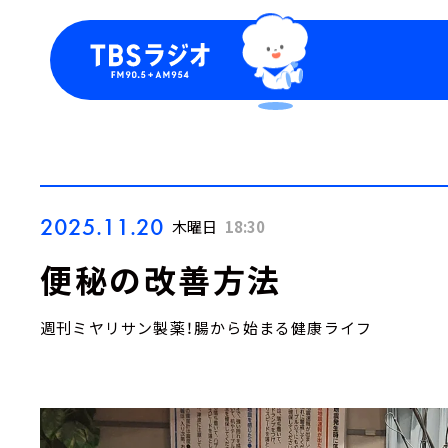
今日の番組表
トピッ
週間番組表
TBS
Podca
お知ら
2025.11.20
木曜日
18:30
便秘の改善方法
週刊ミヤリサン製薬！腸から始まる健康ライフ