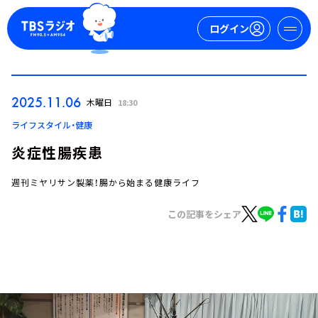
ログイン
マイページ
2025.11.06
木曜日
18:30
新規会員登録
ログイン
ライフスタイル・健康
炎症性腸疾患
週刊ミヤリサン製薬！腸から始まる健康ライフ
この記事をシェア
今日の番組表
週間番組表
トピックス
TBS Podcast