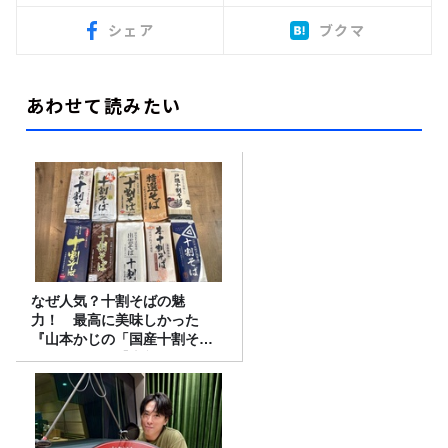
シェア
ブクマ
あわせて読みたい
なぜ人気？十割そばの魅
力！ 最高に美味しかった
『山本かじの「国産十割そ
ば」』とは？【十割そば10種
食べ比べ】