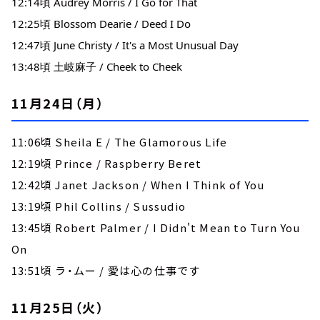
12:14頃 Audrey Morris / I Go for That
12:25頃 Blossom Dearie / Deed I Do
12:47頃 June Christy / It's a Most Unusual Day
13:48頃 土岐麻子 / Cheek to Cheek 
11月24日（月）
11:06頃 Sheila E / The Glamorous Life
12:19頃 Prince / Raspberry Beret
12:42頃 Janet Jackson / When I Think of You
13:19頃 Phil Collins / Sussudio
13:45頃 Robert Palmer / I Didn't Mean to Turn You
On
13:51頃 ラ・ムー / 愛は心の仕事です
11月25日（火）