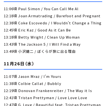
11:06頃 Paul Simon / You Can Call Me Al
12:18頃 Joan Armatrading / Barefoot and Pregnant
12:38頃 Coke Escovedo / I Wouldn't Change a Thing
12:45頃 Eric Kaz / Good As it Can Be
13:18頃 Betty Wright / Clean Up Woman
13:43頃 The Jackson 5 / I Will Find a Way
13:49頃 小沢健二 / ぼくらが旅に出る理由
11月26日（水）
11:07頃 Jason Mraz / I'm Yours
11:38頃 Colbie Callat / Bubbly
12:19頃 Donovan Frankenreiter / The Way it Is
12:41頃 Tristan Prettyman / Love Love Love
12:47頃 G. Love / Beautiful feat. Tristan Prettyman