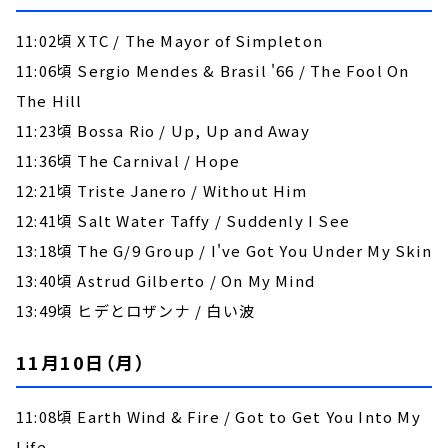
11:02頃 XTC / The Mayor of Simpleton
11:06頃 Sergio Mendes & Brasil '66 / The Fool On
The Hill
11:23頃 Bossa Rio / Up, Up and Away
11:36頃 The Carnival / Hope
12:21頃 Triste Janero / Without Him
12:41頃 Salt Water Taffy / Suddenly I See
13:18頃 The G/9 Group / I've Got You Under My Skin
13:40頃 Astrud Gilberto / On My Mind
13:49頃 ヒデとロザンナ / 白い波
11月10日（月）
11:08頃 Earth Wind & Fire / Got to Get You Into My
Life