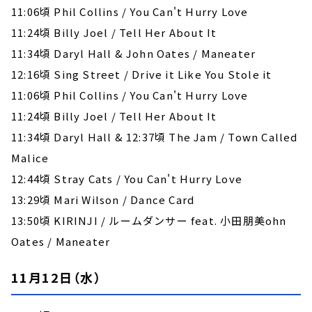
11:06頃 Phil Collins / You Can't Hurry Love
11:24頃 Billy Joel / Tell Her About It
11:34頃 Daryl Hall & John Oates / Maneater
12:16頃 Sing Street / Drive it Like You Stole it
11:06頃 Phil Collins / You Can't Hurry Love
11:24頃 Billy Joel / Tell Her About It
11:34頃 Daryl Hall & 12:37頃 The Jam / Town Called
Malice
12:44頃 Stray Cats / You Can't Hurry Love
13:29頃 Mari Wilson / Dance Card
13:50頃 KIRINJI / ルームダンサー feat. 小田朋美ohn
Oates / Maneater
11月12日（水）