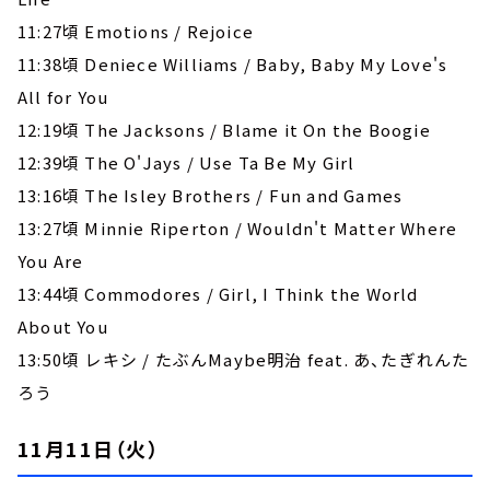
11:27頃 Emotions / Rejoice
11:38頃 Deniece Williams / Baby, Baby My Love's
All for You
12:19頃 The Jacksons / Blame it On the Boogie
12:39頃 The O'Jays / Use Ta Be My Girl
13:16頃 The Isley Brothers / Fun and Games
13:27頃 Minnie Riperton / Wouldn't Matter Where
You Are
13:44頃 Commodores / Girl, I Think the World
About You
13:50頃 レキシ / たぶんMaybe明治 feat. あ、たぎれんた
ろう
11月11日（火）