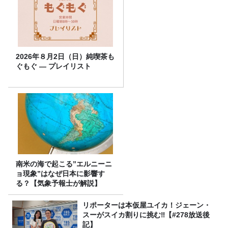
2026年８月2日（日）純喫茶も
ぐもぐ ― プレイリスト
南米の海で起こる”エルニーニ
ョ現象”はなぜ日本に影響す
る？【気象予報士が解説】
リポーターは本仮屋ユイカ！ジェーン・
スーがスイカ割りに挑む‼【#278放送後
記】