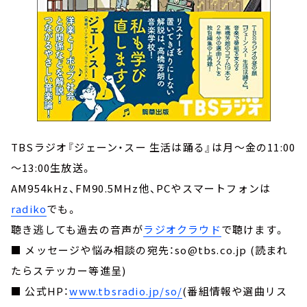
TBSラジオ『ジェーン・スー 生活は踊る』は月～金の11:00
～13:00生放送。
AM954kHz、FM90.5MHz他、PCやスマートフォンは
radiko
でも。
聴き逃しても過去の音声が
ラジオクラウド
で聴けます。
■ メッセージや悩み相談の宛先：so@tbs.co.jp (読まれ
たらステッカー等進呈)
■ 公式HP：
www.tbsradio.jp/so/
(番組情報や選曲リス