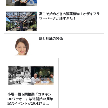
夏こそ始めどきの観葉植物！オザキフラ
ワーパークが凄すぎた！
腸と肝臓の関係
小堺一機＆関根勤『コサキン
DEワァオ！』放送開始45周年
記念イベントが10月17日
（土）に開催決定！本日より