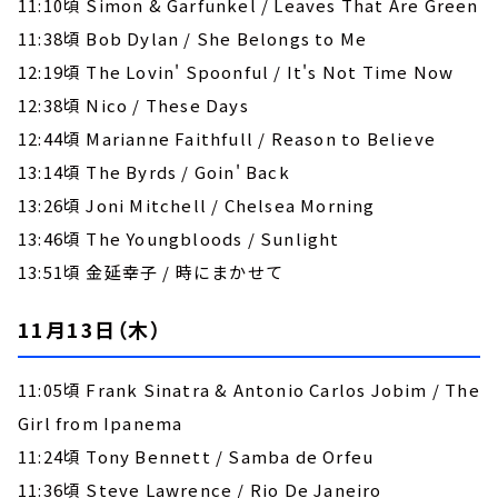
11:10頃 Simon & Garfunkel / Leaves That Are Green
11:38頃 Bob Dylan / She Belongs to Me
12:19頃 The Lovin' Spoonful / It's Not Time Now
12:38頃 Nico / These Days
12:44頃 Marianne Faithfull / Reason to Believe
13:14頃 The Byrds / Goin' Back
13:26頃 Joni Mitchell / Chelsea Morning
13:46頃 The Youngbloods / Sunlight
13:51頃 金延幸子 / 時にまかせて
11月13日（木）
11:05頃 Frank Sinatra & Antonio Carlos Jobim / The
Girl from Ipanema
11:24頃 Tony Bennett / Samba de Orfeu
11:36頃 Steve Lawrence / Rio De Janeiro