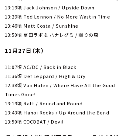
13:19頃 Jack Johnson / Upside Down
13:29頃 Ted Lennon / No More Wastin Time
13:46頃 Matt Costa / Sunshine
13:50頃 冨田ラボ & ハナレグミ / 眠りの森
11月27日（木）
11:07頃 AC/DC / Back in Black
11:36頃 Def Leppard / High & Dry
12:38頃 Van Halen / Where Have All the Good
Times Gone!
13:19頃 Ratt / Round and Round
13:43頃 Hanoi Rocks / Up Around the Bend
13:50頃 COCOBAT / Devil