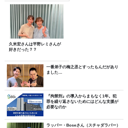
FC先行受付スタート！
久米宏さんは平野レミさんが
好きだった？？
一番弟子の梅之丞とすったもんだがあり
ました…
『拘禁刑』の導入からまもなく1年。犯
罪を繰り返さないためにはどんな支援が
必要なのか
ラッパー・Boseさん（スチャダラパー）