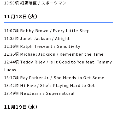
13:50頃 細野晴臣 / スポーツマン
11月18日（火）
11:07頃 Bobby Brown / Every Little Step
11:35頃 Janet Jackson / Alright
12:16頃 Ralph Tresvant / Sensitivity
12:36頃 Michael Jackson / Remember the Time
12:44頃 Teddy Riley / Is It Good to You feat. Tammy
Lucas
13:17頃 Ray Parker Jr. / She Needs to Get Some
13:42頃 Hi-Five / She's Playing Hard to Get
13:49頃 NewJeans / Supernatural
11月19日（水）