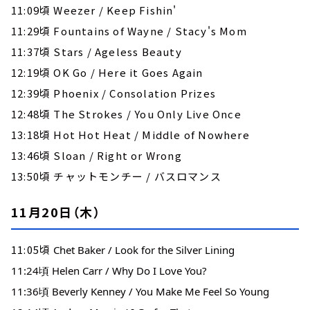
11:09頃 Weezer / Keep Fishin'
11:29頃 Fountains of Wayne / Stacy's Mom
11:37頃 Stars / Ageless Beauty
12:19頃 OK Go / Here it Goes Again
12:39頃 Phoenix / Consolation Prizes
12:48頃 The Strokes / You Only Live Once
13:18頃 Hot Hot Heat / Middle of Nowhere
13:46頃 Sloan / Right or Wrong
13:50頃 チャットモンチー / バスロマンス
11月20日（木）
11:05頃
Chet Baker / Look for the Silver Lining
11:24頃 Helen Carr / Why Do I Love You?
11:36頃 Beverly Kenney / You Make Me Feel So Young