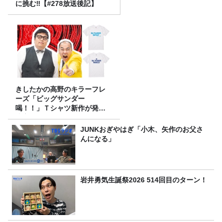
に挑む‼【#278放送後記】
きしたかの高野のキラーフレ
ーズ「ビッグサンダー
喝！！」Ｔシャツ新作が発売
決定！
JUNKおぎやはぎ「小木、矢作のお父さ
んになる」
岩井勇気生誕祭2026 514回目のターン！