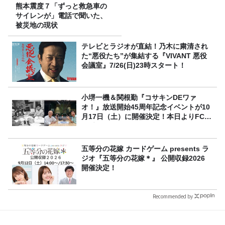
熊本震度７「ずっと救急車の
サイレンが」電話で聞いた、
被災地の現状
テレビとラジオが直結！乃木に粛清され
た“悪役たち”が集結する『VIVANT 悪役
会議室』7/26(日)23時スタート！
小堺一機＆関根勤『コサキンDEワァ
オ！』放送開始45周年記念イベントが10
月17日（土）に開催決定！本日よりFC先
行受付スタート！
五等分の花嫁 カードゲーム presents ラ
ジオ『五等分の花嫁＊』 公開収録2026
開催決定！
Recommended by