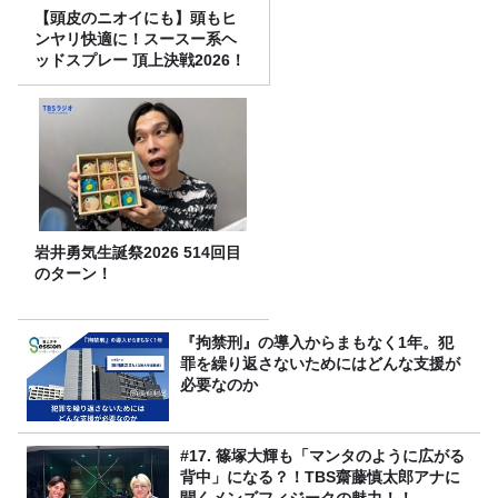
【頭皮のニオイにも】頭もヒ
ンヤリ快適に！スースー系ヘ
ッドスプレー 頂上決戦2026！
岩井勇気生誕祭2026 514回目
のターン！
『拘禁刑』の導入からまもなく1年。犯
罪を繰り返さないためにはどんな支援が
必要なのか
#17. 篠塚大輝も「マンタのように広がる
背中」になる？！TBS齋藤慎太郎アナに
聞くメンズフィジークの魅力！！