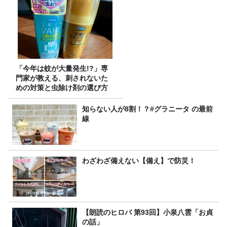
「今年は蚊が大量発生!?」専
門家が教える、刺されないた
めの対策と虫除け剤の選び方
知らない人が8割！？#グラニータ の最前
線
わざわざ備えない【備え】で防災！
【朗読のヒロバ 第93回】小泉八雲「お貞
の話」