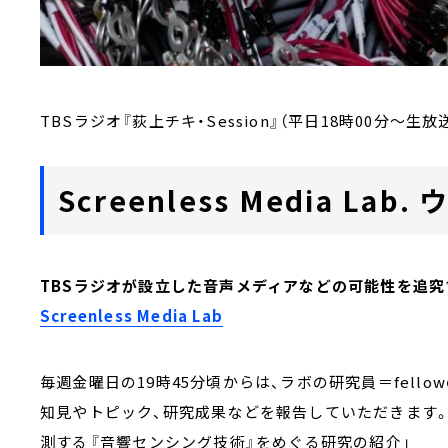
TBSラジオ『荻上チキ・Session』（平日18時00分～生放
Screenless Media L
TBSラジオが設立した音声メディアなどの可能性を追究
Screenless Media Lab
毎週金曜日の19時45分頃からは、ラボの研究員＝fell
知見やトピック、研究成果などを報告していただきます
測する――『音響センシング技術』をめぐる研究の紹介」