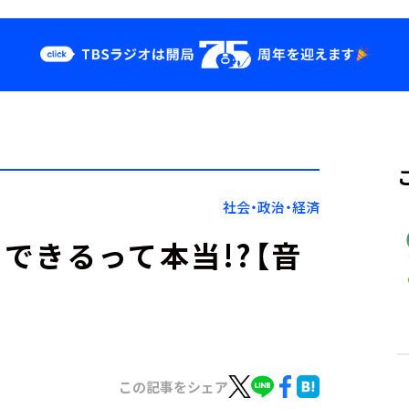
クス
イベント・グッ
ズ
st
YouTube
せ
会社情報
社会・政治・経済
できるって本当!?【音
この記事をシェア