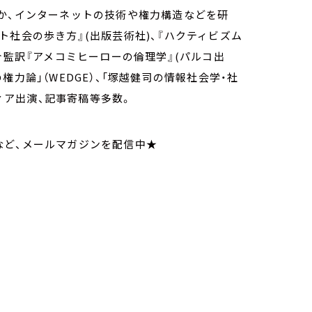
か、インターネットの技術や権力構造などを研
ト社会の歩き方』(出版芸術社)、『ハクティビズム
介監訳『アメコミヒーローの倫理学』(パルコ出
力論」（WEDGE）、「塚越健司の情報社会学・社
ディア出演、記事寄稿等多数。
など、メールマガジンを配信中★