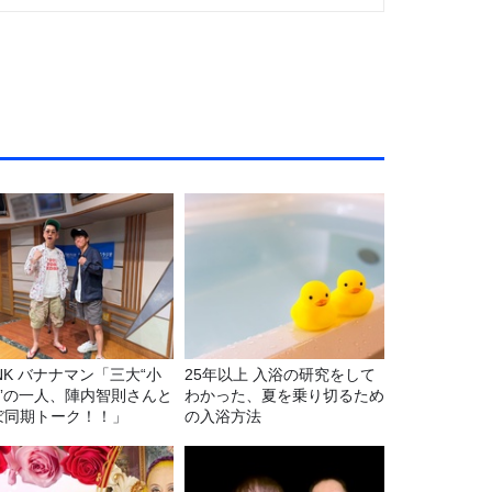
マン「三大“小
25年以上 入浴の研究をして
C”の一人、陣内智則さんと
わかった、夏を乗り切るため
ぼ同期トーク！！」
の入浴方法