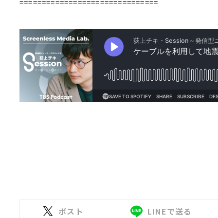
===============================
ポスト
LINEで送る