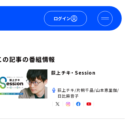
ログイン
この記事の番組情報
荻上チキ・ Session
荻上チキ/片桐千晶/山本恵里伽/
日比麻音子