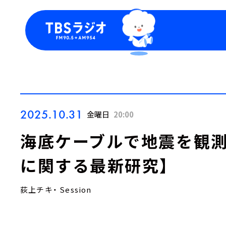
今日の番組表
トピッ
週間番組表
TBS
Podca
お知ら
2025.10.31
金曜日
20:00
海底ケーブルで地震を観測
に関する最新研究】
荻上チキ・ Session