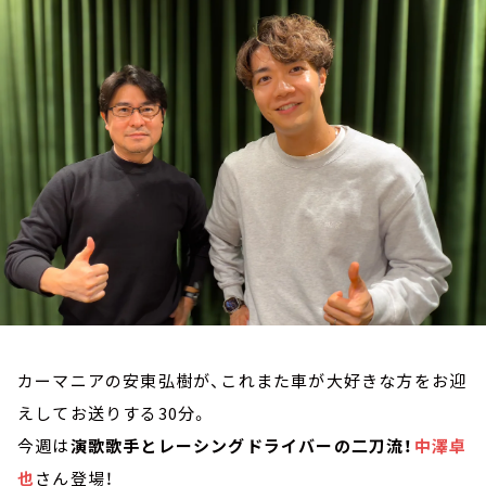
お知らせ
イベント・グッズ
YouTube
会社情報
カーマニアの安東弘樹が、これまた車が大好きな方をお迎
えしてお送りする30分。
今週は
演歌歌手とレーシングドライバーの二刀流！
中澤卓
也
さん登場！