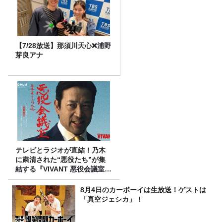
【7/28放送】那須川天心❌浦野
芽良アナ
テレビとラジオが直結！乃木
に粛清された“悪役たち”が集
結する『VIVANT 悪役会議室』
7/26(日)23時スタート！
8月4日のカーボーイは生放送！ゲストは
「真空ジェシカ」！