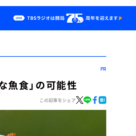
クス
イベント・グッ
ズ
st
YouTube
せ
会社情報
PR
な魚食」の可能性
この記事をシェア