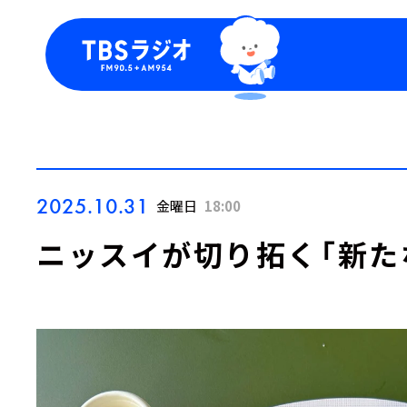
今日の番組表
トピッ
週間番組表
TBS
Podca
お知ら
2025.10.31
金曜日
18:00
ニッスイが切り拓く「新た