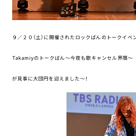
９／２０（土）に開催されたロックばんのトークイベ
Takamiy
のトークばん～今夜も歌キャンセル界隈～
が見事に大団円を迎えました～！