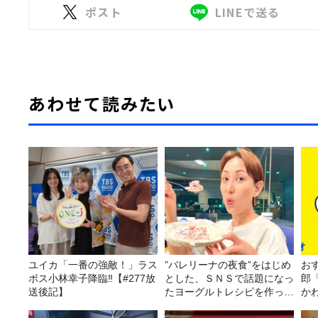
ポスト
LINEで送る
あわせて読みたい
ユイカ「一番の強敵！」ラス
”バレリーナの夜食”をはじめ
おす
ボス小林幸子降臨‼【#277放
とした、ＳＮＳで話題になっ
郎
送後記】
たヨーグルトレシピを作って
か
みた！