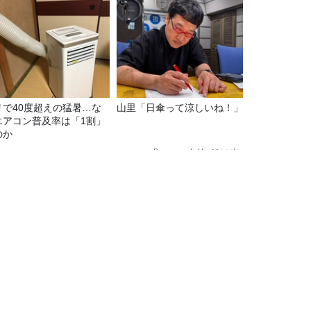
リで40度超えの猛暑…な
山里「日傘って涼しいね！」
エアコン普及率は「1割」
のか
Recommended by
隈～が大団円！！