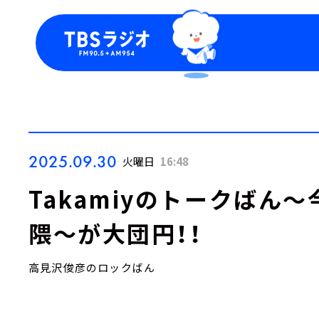
今日の番組表
トピッ
週間番組表
TBS
Podca
お知ら
2025.09.30
火曜日
16:48
Takamiyのトークばん
隈～が大団円！！
高見沢俊彦のロックばん