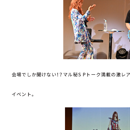
会場でしか聞けない！？マル秘
S P
トーク満載の激レ
イベント。