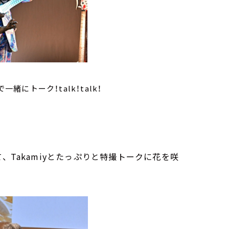
緒にトーク！talk！talk！
、
Takamiy
とたっぷりと特撮トークに花を咲