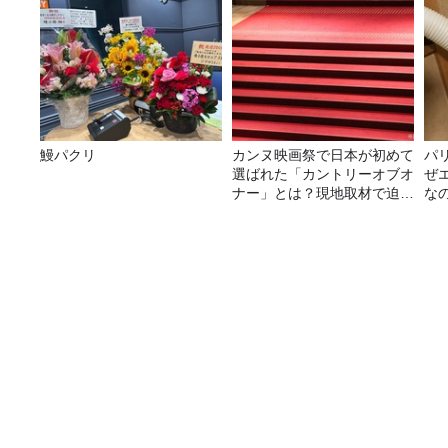
鰻パクリ
カンヌ映画祭で日本が初めて
パ
選ばれた「カントリーオブオ
ぜ
ナー」とは？現地取材で迫る
な
選出の意味
Takamiyのトークばん～今夜も歌キャンセル界