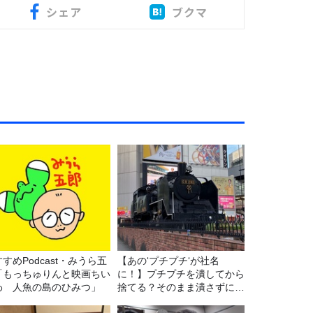
シェア
ブクマ
すめPodcast・みうら五
【あの‘プチプチ‘が社名
「もっちゅりんと映画ちい
に！】プチプチを潰してから
わ 人魚の島のひみつ」
捨てる？そのまま潰さずに捨
てる？