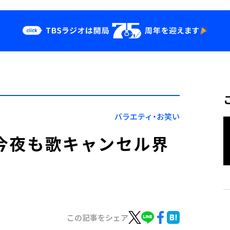
クス
イベント・グッ
ズ
st
YouTube
せ
会社情報
バラエティ・お笑い
～今夜も歌キャンセル界
この記事をシェア