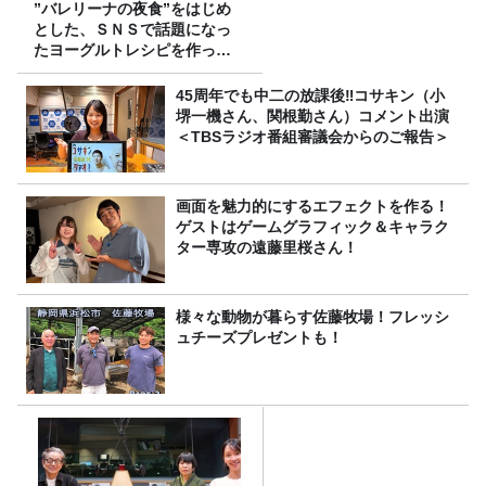
”バレリーナの夜食”をはじめ
とした、ＳＮＳで話題になっ
たヨーグルトレシピを作って
みた！
45周年でも中二の放課後‼コサキン（小
堺一機さん、関根勤さん）コメント出演
＜TBSラジオ番組審議会からのご報告＞
画面を魅力的にするエフェクトを作る！
ゲストはゲームグラフィック＆キャラク
ター専攻の遠藤里桜さん！
様々な動物が暮らす佐藤牧場！フレッシ
ュチーズプレゼントも！