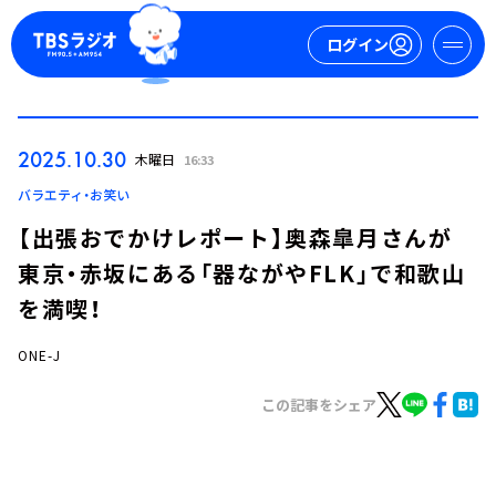
ログイン
マイページ
2025.10.30
木曜日
16:33
新規会員登録
ログイン
バラエティ・お笑い
【出張おでかけレポート】奥森皐月さんが
東京・赤坂にある「器ながやFLK」で和歌山
を満喫！
ONE-J
今日の番組表
この記事をシェア
週間番組表
トピックス
TBS Podcast