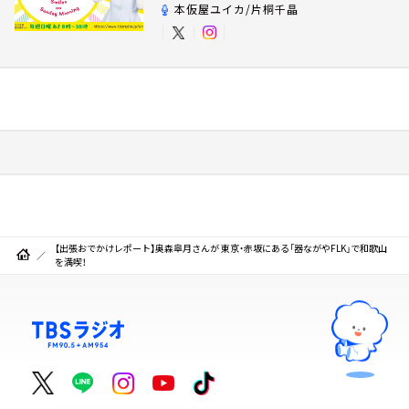
本仮屋ユイカ/片桐千晶
【出張おでかけレポート】奥森皐月さんが 東京・赤坂にある「器ながやFLK」で和歌山
を満喫！