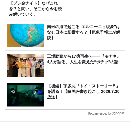
【プレ金ナイト】なぜこれ
を？と問い、そこから今を読
み解いていく。
南米の海で起こる”エルニーニョ現象”は
なぜ日本に影響する？【気象予報士が解
説】
工場勤務から17億再生へ——『モナキ』
4人が語る、人生を変えた“ポチッ”の話
【後編】宇多丸『トイ・ストーリー５』
を語る！【映画評書き起こし 2026.7.30
放送】
Recommended by