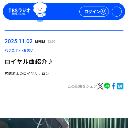
ログイン
マイページ
2025.11.02
日曜日
21:00
新規会員登録
ログイン
バラエティ・お笑い
ロイヤル曲紹介♪
宮舘涼太のロイヤルサロン
この記事をシェア
今日の番組表
週間番組表
トピックス
TBS Podcast