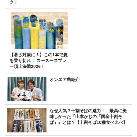
ク！
【暑さ対策に！】この1本で夏
を乗り切れ！ スースースプレ
ー頂上決戦2026！
オンエア曲紹介
なぜ人気？十割そばの魅力！ 最高に美
味しかった『山本かじの「国産十割そ
ば」』とは？【十割そば10種食べ比べ】