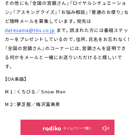
その他にも『全国の宮舘さん』『ロイヤルシチュエーショ
ン』『アスキングクイズ』『お悩み相談』『普通のお便り』な
ど随時メールを募集しています。宛先は
datesama@tbs.co.jp
まで。読まれた方には番組ステッ
カーをプレゼントしているので、住所、氏名をお忘れなく！
『全国の宮舘さん』のコーナーには、宮舘さんを証明でき
る何かをメールと一緒にお送りいただけると嬉しいで
す。
【OA楽曲】
M１：くちびる／Snow Man
M２：夢芝居／梅沢富美男
タイムフリーで聴く