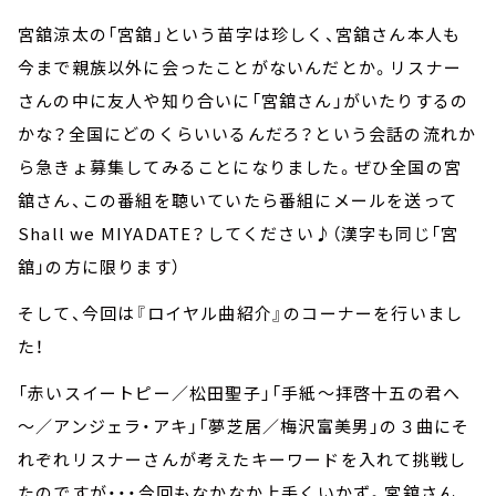
宮舘涼太の「宮舘」という苗字は珍しく、宮舘さん本人も
今まで親族以外に会ったことがないんだとか。リスナー
さんの中に友人や知り合いに「宮舘さん」がいたりするの
かな？全国にどのくらいいるんだろ？という会話の流れか
ら急きょ募集してみることになりました。ぜひ全国の宮
舘さん、この番組を聴いていたら番組にメールを送って
Shall we MIYADATE？してください♪（漢字も同じ「宮
舘」の方に限ります）
そして、今回は『ロイヤル曲紹介』のコーナーを行いまし
た！
「赤いスイートピー／松田聖子」「手紙～拝啓十五の君へ
～／アンジェラ・アキ」「夢芝居／梅沢富美男」の３曲にそ
れぞれリスナーさんが考えたキーワードを入れて挑戦し
たのですが・・・今回もなかなか上手くいかず。宮舘さん