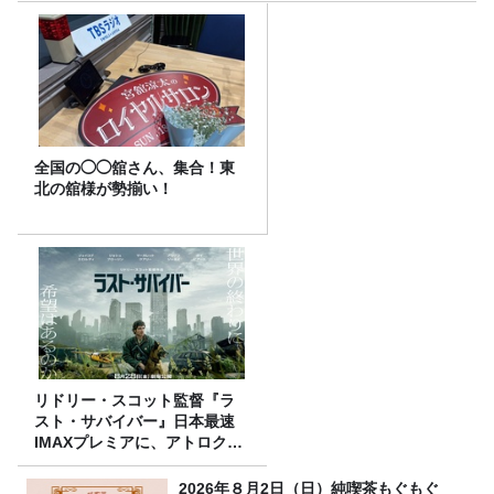
全国の◯◯舘さん、集合！東
北の舘様が勢揃い！
リドリー・スコット監督『ラ
スト・サバイバー』日本最速
IMAXプレミアに、アトロクリ
スナー60名をご招待！
2026年８月2日（日）純喫茶もぐもぐ