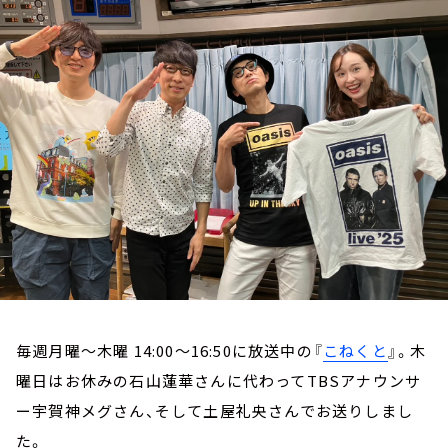
お知らせ
イベント・グッズ
YouTube
会社情報
毎週月曜～木曜 14:00～16:50に放送中の『
こねくと
』。木
曜日はお休みの石山蓮華さんに代わってTBSアナウンサ
ー宇賀神メグさん、そして土屋礼央さんでお送りしまし
た。