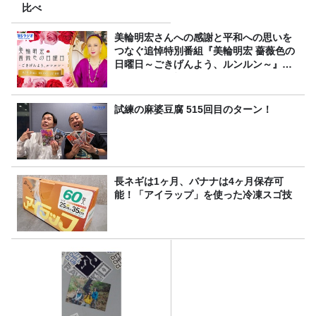
比べ
美輪明宏さんへの感謝と平和への思いを
つなぐ追悼特別番組『美輪明宏 薔薇色の
日曜日～ごきげんよう、ルンルン～』
8/9（日）16時放送
試練の麻婆豆腐 515回目のターン！
長ネギは1ヶ月、バナナは4ヶ月保存可
能！「アイラップ」を使った冷凍スゴ技