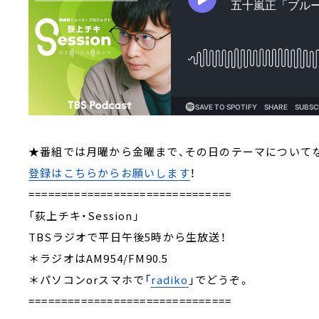
★番組では月曜から金曜まで、その日のテーマについて
登録はこちらからお願いします
！
===============================
「荻上チキ・Session」
TBSラジオで平日午後5時から生放送！
＊ラジオはAM954/FM90.5
＊パソコンorスマホで「
radiko
」でどうぞ。
===============================