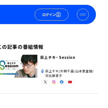
ログイン
この記事の番組情報
荻上チキ・ Session
荻上チキ/片桐千晶/山本恵里伽/
日比麻音子