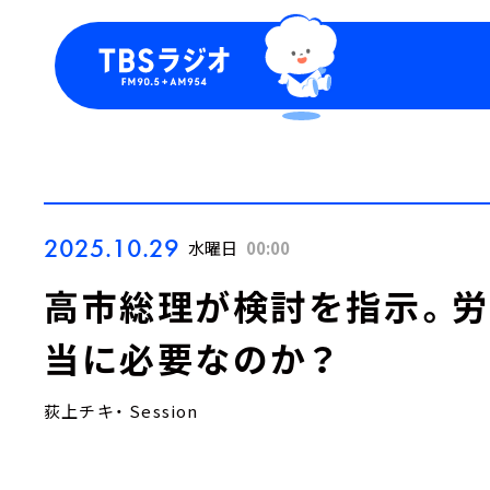
今日の番組表
トピッ
週間番組表
TBS
Podca
お知ら
2025.10.29
水曜日
00:00
高市総理が検討を指示。
当に必要なのか？
荻上チキ・ Session