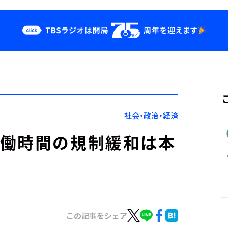
クス
イベント・グッ
ズ
st
YouTube
せ
会社情報
社会・政治・経済
労働時間の規制緩和は本
この記事をシェア