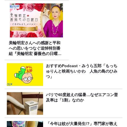
美輪明宏さんへの感謝と平和
への思いをつなぐ追悼特別番
組『美輪明宏 薔薇色の日曜日
～ごきげんよう、ルンルン
～』8/9（日）16時放送
おすすめPodcast・みうら五郎「もっち
ゅりんと映画ちいかわ 人魚の島のひみ
つ」
パリで40度超えの猛暑…なぜエアコン普
及率は「1割」なのか
「今年は蚊が大量発生!?」専門家が教え