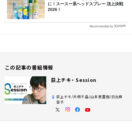
に！スースー系ヘッドスプレー 頂上決戦
2026！
Recommended by
この記事の番組情報
荻上チキ・ Session
荻上チキ/片桐千晶/山本恵里伽/日比麻
音子