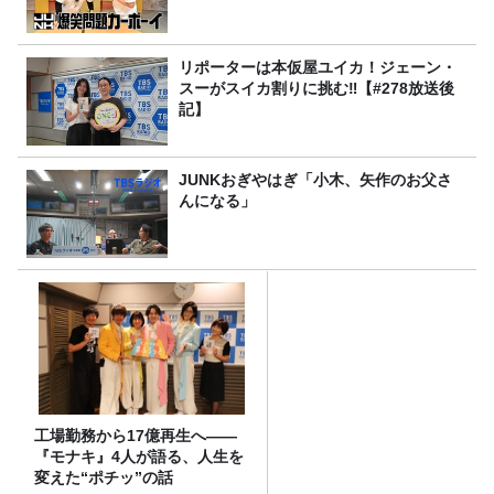
リポーターは本仮屋ユイカ！ジェーン・
スーがスイカ割りに挑む‼【#278放送後
記】
JUNKおぎやはぎ「小木、矢作のお父さ
んになる」
工場勤務から17億再生へ——
『モナキ』4人が語る、人生を
変えた“ポチッ”の話