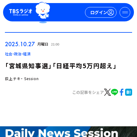
ログイン
マイページ
2025.10.27
月曜日
21:00
新規会員登録
ログイン
社会・政治・経済
「宮城県知事選」「日経平均5万円超え」
荻上チキ・ Session
この記事をシェア
今日の番組表
週間番組表
トピックス
TBS Podcast