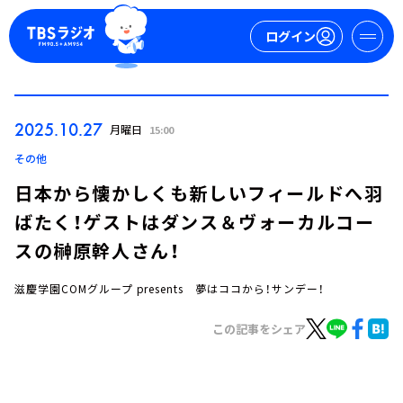
ログイン
マイページ
2025.10.27
月曜日
15:00
新規会員登録
ログイン
その他
日本から懐かしくも新しいフィールドへ羽
ばたく！ゲストはダンス＆ヴォーカルコー
スの榊原幹人さん！
滋慶学園COMグループ presents 夢はココから！サンデー！
今日の番組表
この記事をシェア
週間番組表
トピックス
TBS Podcast