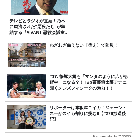
テレビとラジオが直結！乃木
に粛清された“悪役たち”が集
結する『VIVANT 悪役会議室』
7/26(日)23時スタート！
わざわざ備えない【備え】で防災！
#17. 篠塚大輝も「マンタのように広がる
背中」になる？！TBS齋藤慎太郎アナに
聞くメンズフィジークの魅力！！
リポーターは本仮屋ユイカ！ジェーン・
スーがスイカ割りに挑む‼【#278放送後
記】
Recommended by