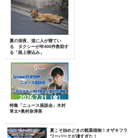
夏の深夜、道に人が寝てい
る タクシーが年400件救助す
る「路上寝込み」
特集「ニュース座談会」木村
草太×奥村奈津美
夏こそ始めどきの観葉植物！オザキフラ
ワーパークが凄すぎた！