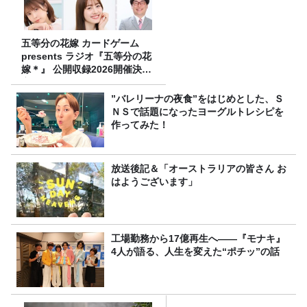
五等分の花嫁 カードゲーム
presents ラジオ『五等分の花
嫁＊』 公開収録2026開催決
定！
”バレリーナの夜食”をはじめとした、Ｓ
ＮＳで話題になったヨーグルトレシピを
作ってみた！
放送後記＆「オーストラリアの皆さん お
はようございます」
工場勤務から17億再生へ——『モナキ』
4人が語る、人生を変えた“ポチッ”の話