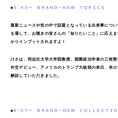
５：４０～ ＢＲＡＮＤ－ＮＥＷ ＴＯＰＩＣＳ
■
最新ニュースや世の中で話題となっている出来事につい
を通して、お聴きの皆さんの「知りたいこと」に応えま
かりインプットされますよ！
けさは、同志社大学大学院教授、国際政治学者の三牧聖
外交デビュー、アメリカのトランプ大統領の来日、米ロ
解説していただきました。
６：０７～ ＢＲＡＮＤ－ＮＥＷ ＣＯＬＬＥＣＴＩＯ
■