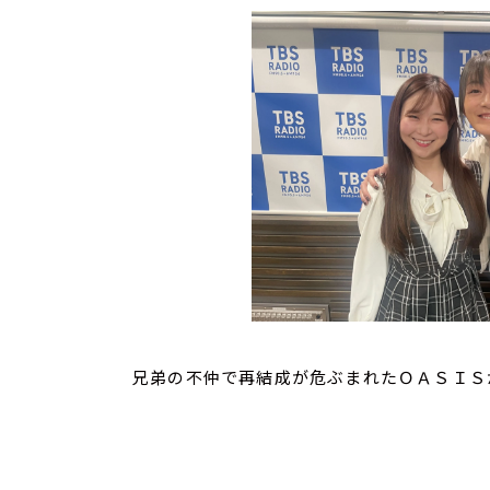
兄弟の不仲で再結成が危ぶまれたＯＡＳＩＳが来日