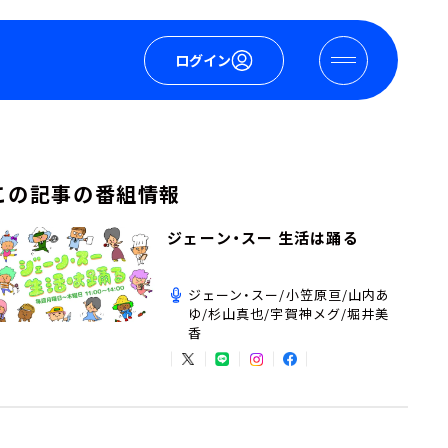
ログイン
この記事の番組情報
ジェーン・スー 生活は踊る
ジェーン・スー/小笠原亘/山内あ
ゆ/杉山真也/宇賀神メグ/堀井美
香