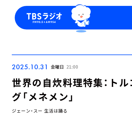
今日の番組表
トピッ
週間番組表
TBS
Podca
お知ら
2025.10.31
金曜日
21:00
世界の自炊料理特集：トル
グ「メネメン」
ジェーン・スー 生活は踊る