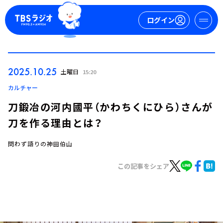
ログイン
マイページ
2025.10.25
土曜日
15:20
新規会員登録
ログイン
カルチャー
刀鍛冶の河内國平（かわちくにひら）さんが
刀を作る理由とは？
問わず語りの神田伯山
この記事をシェア
今日の番組表
週間番組表
トピックス
TBS Podcast