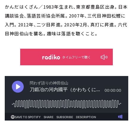
かんだはくざん／1983年生まれ、東京都豊島区出身。日本
講談協会、落語芸術協会所属。2007年、三代目神田松鯉に
入門。2012年、二ツ目昇進。2020年2月、真打に昇進。六代
目神田伯山を襲名。趣味は落語を聴くこと。
タイムフリーで聴く