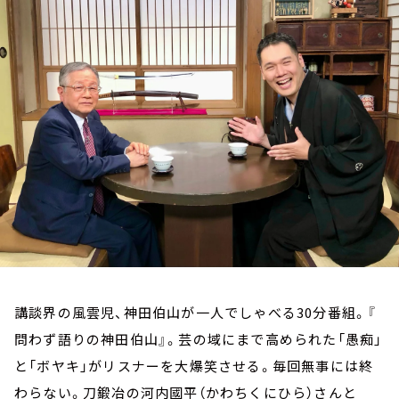
お知らせ
イベント・グッズ
YouTube
会社情報
講談界の風雲児、神田伯山が一人でしゃべる30分番組。『
問わず語りの神田伯山』。芸の域にまで高められた「愚痴」
と「ボヤキ」がリスナーを大爆笑させる。毎回無事には終
わらない。刀鍛冶の河内國平（かわちくにひら）さんと