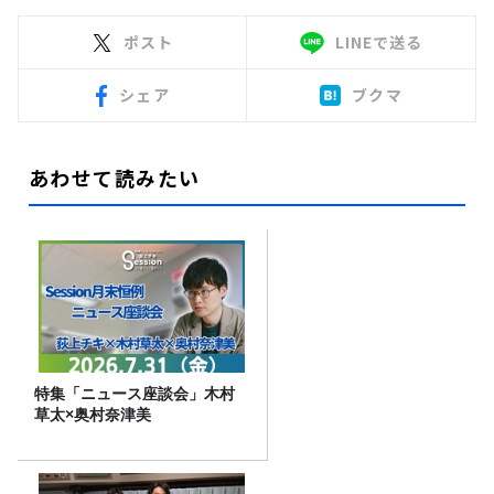
ポスト
LINEで送る
シェア
ブクマ
あわせて読みたい
特集「ニュース座談会」木村
草太×奥村奈津美