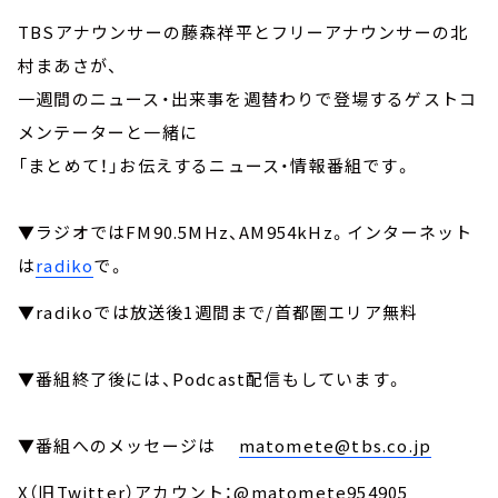
TBSアナウンサーの藤森祥平とフリーアナウンサーの北
村まあさが、
一週間のニュース・出来事を週替わりで登場するゲストコ
メンテーターと一緒に
「まとめて！」お伝えするニュース・情報番組です。
▼ラジオではFM90.5MHz、AM954kHz。インターネット
は
radiko
で。
▼radikoでは放送後1週間まで/首都圏エリア無料
▼番組終了後には、Podcast配信もしています。
▼番組へのメッセージは
matomete@tbs.co.jp
X（旧Twitter）アカウント：@matomete954905