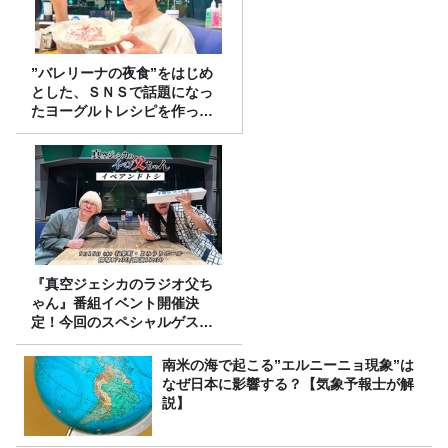
”バレリーナの夜食”をはじめ
とした、ＳＮＳで話題になっ
たヨーグルトレシピを作って
みた！
『真空ジェシカのラジオ父ち
ゃん』番組イベント開催決
定！今回のスペシャルゲスト
は、タカアンドトシ！
南米の海で起こる”エルニーニョ現象”は
なぜ日本に影響する？【気象予報士が解
説】