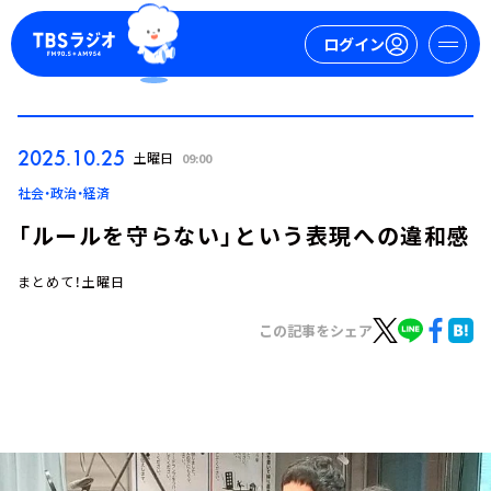
ログイン
マイページ
2025.10.25
土曜日
09:00
新規会員登録
ログイン
社会・政治・経済
「ルールを守らない」という表現への違和感
まとめて！土曜日
この記事をシェア
今日の番組表
週間番組表
トピックス
TBS Podcast