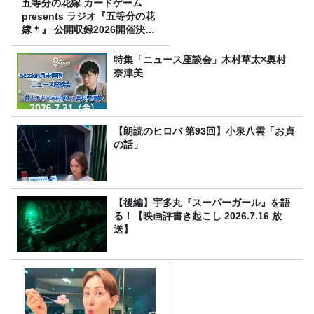
五等分の花嫁 カードゲーム
presents ラジオ『五等分の花
嫁＊』 公開収録2026開催決
定！
特集「ニュース座談会」木村草太×奥村
奈津美
【朗読のヒロバ 第93回】小泉八雲「お貞
の話」
【後編】宇多丸『スーパーガール』を語
る！【映画評書き起こし 2026.7.16 放
送】