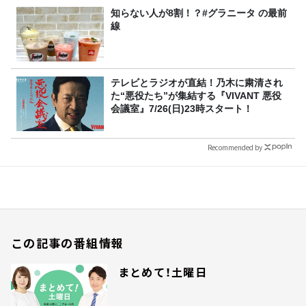
知らない人が8割！？#グラニータ の最前
線
テレビとラジオが直結！乃木に粛清され
た“悪役たち”が集結する『VIVANT 悪役
会議室』7/26(日)23時スタート！
Recommended by
この記事の番組情報
まとめて！土曜日