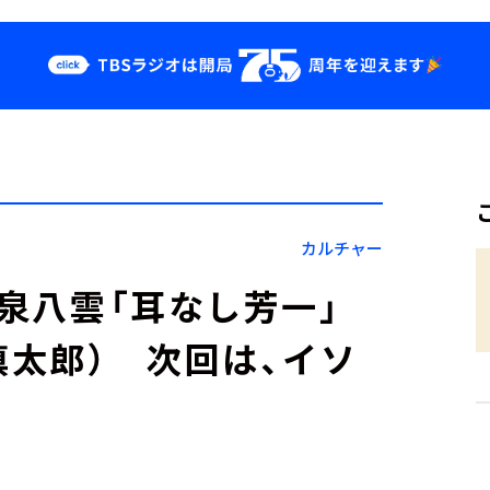
クス
イベント・グッ
ズ
st
YouTube
せ
会社情報
カルチャー
小泉八雲「耳なし芳一」
慎太郎） 次回は、イソ