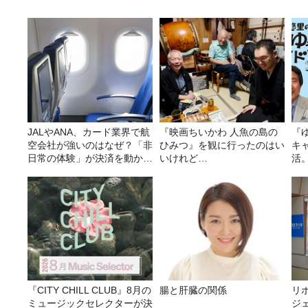
JALやANA、カード業界で航
『映画ちいかわ 人魚の島の
『
空会社が強いのはなぜ？「非
ひみつ』を観に行ったのはい
キ
日常の体験」が決済を動かす
いけれど…
活
理由
『CITY CHILL CLUB』8月の
腸と肝臓の関係
リ
ミュージックセレクターが決
ジ