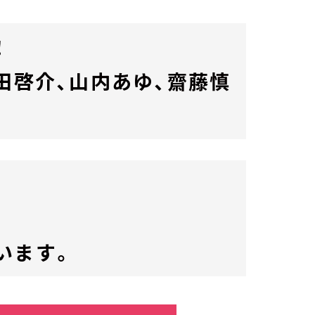
！
田啓介、山内あゆ、齋藤慎
います。