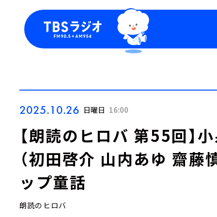
今日の番組表
トピッ
週間番組表
TBS
Podca
お知ら
2025.10.26
日曜日
16:00
【朗読のヒロバ 第55回】
（初田啓介 山内あゆ 齋藤
ップ童話
朗読のヒロバ