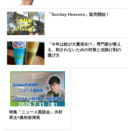
「Sunday Heavens」販売開始！
「今年は蚊が大量発生!?」専門家が教え
る、刺されないための対策と虫除け剤の
選び方
特集「ニュース座談会」木村
草太×奥村奈津美