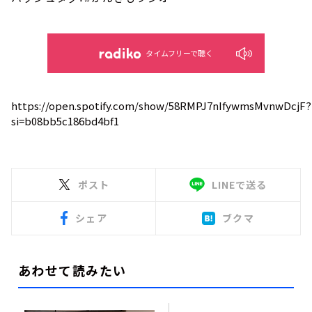
タイムフリーで聴く
https://open.spotify.com/show/58RMPJ7nIfywmsMvnwDcjF?
si=b08bb5c186bd4bf1
ポスト
LINEで送る
シェア
ブクマ
あわせて読みたい