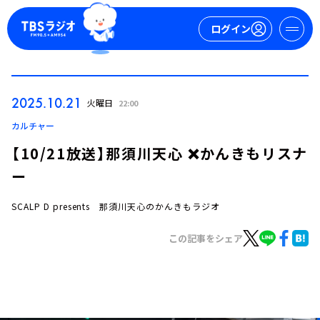
ログイン
マイページ
2025.10.21
火曜日
22:00
新規会員登録
ログイン
カルチャー
【10/21放送】那須川天心 ❌かんきもリスナ
ー
SCALP D presents 那須川天心のかんきもラジオ
この記事をシェア
今日の番組表
週間番組表
トピックス
TBS Podcast