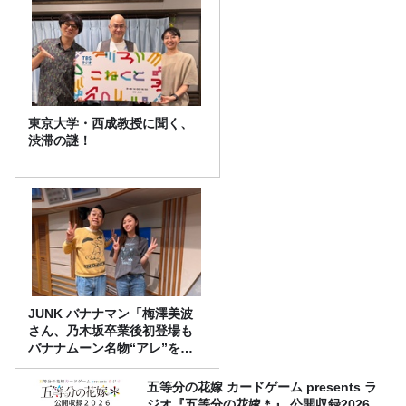
東京大学・西成教授に聞く、
渋滞の謎！
JUNK バナナマン「梅澤美波
さん、乃木坂卒業後初登場も
バナナムーン名物“アレ”を喰
らう」
五等分の花嫁 カードゲーム presents ラ
ジオ『五等分の花嫁＊』 公開収録2026