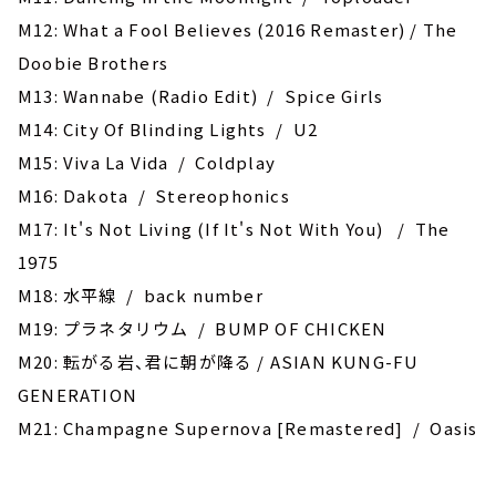
M12: What a Fool Believes (2016 Remaster) / The
Doobie Brothers
M13: Wannabe (Radio Edit) / Spice Girls
M14: City Of Blinding Lights / U2
M15: Viva La Vida / Coldplay
M16: Dakota / Stereophonics
M17: It's Not Living (If It's Not With You) / The
1975
M18: 水平線 / back number
M19: プラネタリウム / BUMP OF CHICKEN
M20: 転がる岩、君に朝が降る / ASIAN KUNG-FU
GENERATION
M21: Champagne Supernova [Remastered] / Oasis