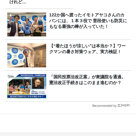
けれど…
122か国へ渡ったイモトアヤコさんのカ
バンには、１本３役で 普段使いも防災に
もなる最強の棒が入っていた！
【“着たほうが涼しい”は本当か？】ワー
クマンの暑さ対策ウェア、実力検証！
「国民投票法改正案」が衆議院を通過。
憲法改正手続きはこのまま進むのか？
Recommended by