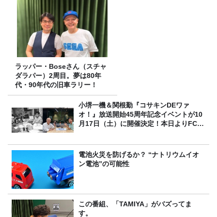
ラッパー・Boseさん（スチャ
ダラパー）2周目。夢は80年
代・90年代の旧車ラリー！
小堺一機＆関根勤『コサキンDEワァ
オ！』放送開始45周年記念イベントが10
月17日（土）に開催決定！本日よりFC先
行受付スタート！
電池火災を防げるか？ “ナトリウムイオ
ン電池”の可能性
この番組、「TAMIYA」がバズってま
す。