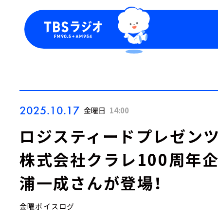
今日の番組表
トピッ
週間番組表
TBS
Podca
お知ら
2025.10.17
金曜日
14:00
ロジスティードプレゼンツ『LO
株式会社クラレ100周年
浦一成さんが登場！
金曜ボイスログ