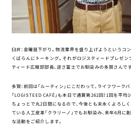
臼井：金曜昼下がり。物流業界を盛り上げようというコン
くばらんにトーキング。それがロジスティードプレゼンツ「LO
ティード広報部部長、逆さ富士でお馴染みの多賀さんで
多賀：前回は「ルーティン」にこだわって、ライフワーク
「LOGISTEED CAFÉ」も本日で通算第262回！1回を平
ちょっとで丸2日間になるので、今後とも末永くよろしく
ている人工皮革「クラリーノ」でもお馴染み、来年6月に
な活動をご紹介します。