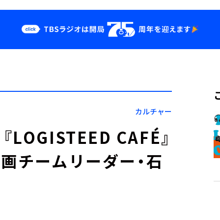
クス
イベント・グッ
ズ
st
YouTube
せ
会社情報
カルチャー
GISTEED CAFÉ』
企画チームリーダー・石