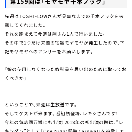
第159回は「モヤモヤ千本ノック」
先週はTOSHI-LOWさんが見事なまでの千本ノックを披
露してくれました。
それを踏まえて今週は翔さん1人で行いました。
その中で1つだけ来週の宿題モヤモヤが発生したので、下
記モヤモヤへのアンサーをお願いします。
「娘の使用しなくなった教科書を思い出のために取ってお
くべきか」
ということで、来週は生放送です。
そしてゲストが来ます。番組初登場、レキシさんです！
今年の氣志團万博にも出演！2018年の初出演の際は、“レ
キシダン”として「One Night稲穂 Carnival」を披露した