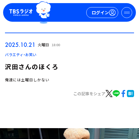
ログイン
マイページ
2025.10.21
火曜日
18:00
新規会員登録
ログイン
バラエティ・お笑い
沢田さんのほくろ
俺達には土曜日しかない
この記事をシェア
今日の番組表
週間番組表
トピックス
TBS Podcast