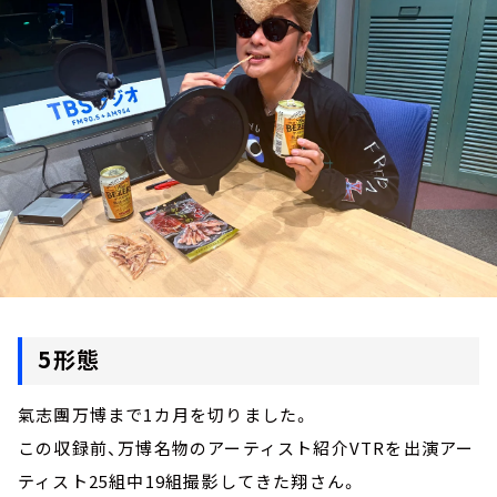
お知らせ
イベント・グッズ
YouTube
会社情報
5形態
氣志團万博まで1カ月を切りました。
この収録前、万博名物のアーティスト紹介VTRを出演アー
ティスト25組中19組撮影してきた翔さん。