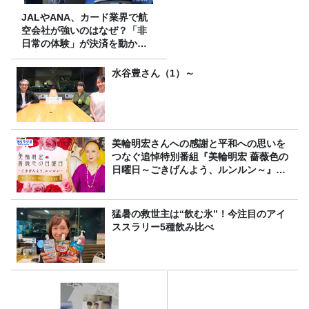
JALやANA、カード業界で航
空会社が強いのはなぜ？「非
日常の体験」が決済を動かす
理由
水谷豊さん（1）～
美輪明宏さんへの感謝と平和への思いを
つなぐ追悼特別番組『美輪明宏 薔薇色の
日曜日～ごきげんよう、ルンルン～』
8/9（日）16時放送
猛暑の救世主は“飲む氷”！今注目のアイ
ススラリー5種飲み比べ