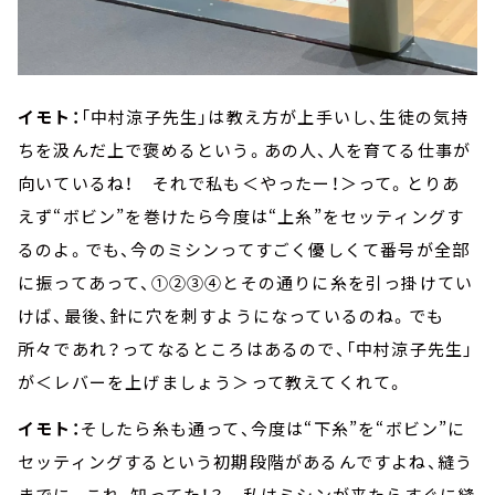
イモト：
「中村涼子先生」は教え方が上手いし、生徒の気持
ちを汲んだ上で褒めるという。あの人、人を育てる仕事が
向いているね！ それで私も＜やったー！＞って。とりあ
えず“ボビン”を巻けたら今度は“上糸”をセッティングす
るのよ。でも、今のミシンってすごく優しくて番号が全部
に振ってあって、①②③④とその通りに糸を引っ掛けてい
けば、最後、針に穴を刺すようになっているのね。でも
所々であれ？ってなるところはあるので、「中村涼子先生」
が＜レバーを上げましょう＞って教えてくれて。
イモト：
そしたら糸も通って、今度は“下糸”を“ボビン”に
セッティングするという初期段階があるんですよね、縫う
までに。これ、知ってた！？ 私はミシンが来たらすぐに縫