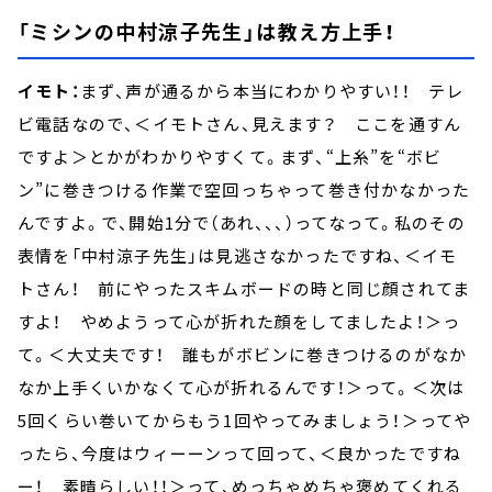
「ミシンの中村涼子先生」は教え方上手！
イモト：
まず、声が通るから本当にわかりやすい！！ テレ
ビ電話なので、＜イモトさん、見えます？ ここを通すん
ですよ＞とかがわかりやすくて。まず、“上糸”を“ボビ
ン”に巻きつける作業で空回っちゃって巻き付かなかった
んですよ。で、開始1分で（あれ、、、）ってなって。私のその
表情を「中村涼子先生」は見逃さなかったですね、＜イモ
トさん！ 前にやったスキムボードの時と同じ顔されてま
すよ！ やめようって心が折れた顔をしてましたよ！＞っ
て。＜大丈夫です！ 誰もがボビンに巻きつけるのがなか
なか上手くいかなくて心が折れるんです！＞って。＜次は
5回くらい巻いてからもう1回やってみましょう！＞ってや
ったら、今度はウィーーンって回って、＜良かったですね
ー！ 素晴らしい！！＞って、めっちゃめちゃ褒めてくれる