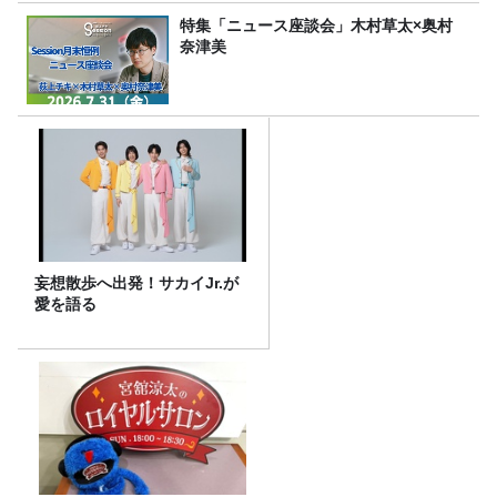
特集「ニュース座談会」木村草太×奥村
奈津美
妄想散歩へ出発！サカイJr.が
愛を語る