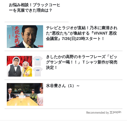
お悩み相談！ブラックコーヒ
ーを克服できた理由は？
テレビとラジオが直結！乃木に粛清され
た“悪役たち”が集結する『VIVANT 悪役
会議室』7/26(日)23時スタート！
きしたかの高野のキラーフレーズ「ビッ
グサンダー喝！！」Ｔシャツ新作が発売
決定！
水谷豊さん（1）～
Recommended by