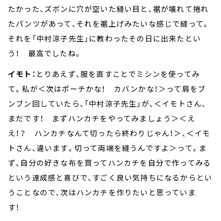
たかった、ズボンに穴が空いた縫い目と、裾が壊れて捲れ
たパンツがあって、それを裾上げみたいな感じで縫って。
それを「中村涼子先生」に教わったその日に出来たとい
う！ 最高でしたね。
イモト：
とりあえず、服を直すことでミシンを使ってみ
て。私が＜次はポーチかな！ カバンかな！＞って肩をブ
ンブン回していたら、「中村涼子先生」が、＜イモトさん、
まだです！ まずハンカチをやってみましょう＞＜え
え！？ ハンカチなんて切ったら終わりじゃん！＞、＜イモ
トさん、違います。切って両端を縫うんですよ＞って。ま
ず、自分の好きな布を買ってハンカチを自分で作ってみる
という達成感と喜びで、すごく良い気持ちになるからとい
うことなので、次はハンカチを作りたいと思っていま
す！