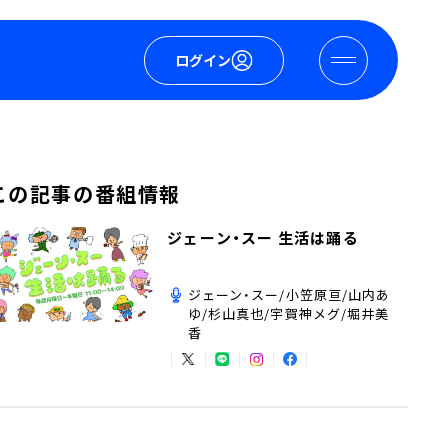
ログイン
この記事の番組情報
ジェーン・スー 生活は踊る
ジェーン・スー/小笠原亘/山内あ
ゆ/杉山真也/宇賀神メグ/堀井美
香