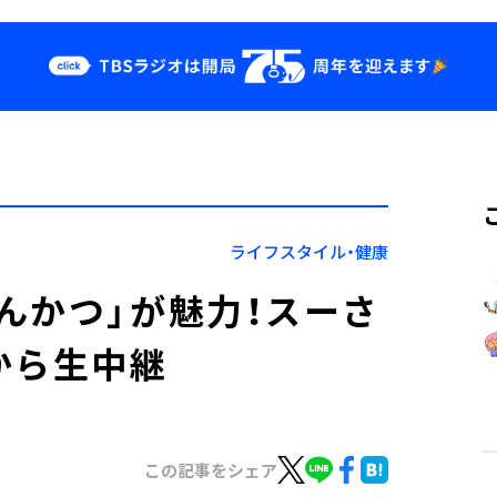
クス
イベント・グッ
ズ
st
YouTube
せ
会社情報
ライフスタイル・健康
んかつ」が魅力！スーさ
から生中継
この記事をシェア