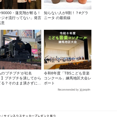
ウ90000・蓮見翔が斬る！
知らない人が8割！？#グラ
ラジオ流行ってない」発言
ニータ の最前線
真意
あの‘プチプチ‘が社名
令和8年度「TBSこども音楽
！】プチプチを潰してから
コンクール」練馬地区大会レ
てる？そのまま潰さずに捨
ポート
る？
Recommended by
レイリスト/ サイン入りステッカープレゼント有り