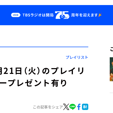
クス
イベント・グッ
ズ
st
YouTube
せ
会社情報
プレイリスト
」10月21日（火）のプレイリ
カープレゼント有り
この記事をシェア