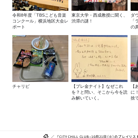
令和8年度「TBSこども音楽
東京大学・西成教授に聞く、
ダ
コンクール」横浜地区大会レ
渋滞の謎！
「
ポート
の
チャリピ
【プレ金ナイト】なぜこれ
【
を？と問い、そこから今を読
に
み解いていく。
捨
て
「CITY CHILL CLUB」10月21日（火）のプ