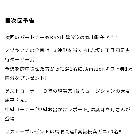
■次回予告
次回のパートナーもBSS山陰放送の丸山聡美アナ！
ノゾキアナの企画は「３連単を当てろ！赤坂５丁目四足歩
行ダービー」。
予想を的中させた方から抽選1名に、Amazonギフト券1万
円分をプレゼント‼
ゲストコーナー「９時の純喫茶」はミュージシャンの大友
康平さん。
中継コーナー「中継お出かけレポート」は奥森皐月さんが
登場
リスナープレゼントは鳥取県産『高級松葉ガニ』3名‼