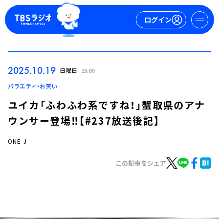
ログイン
マイページ
2025.10.19
日曜日
15:00
新規会員登録
ログイン
バラエティ・お笑い
ユイカ「ふわふわ系ですね！」蟹取県のアナ
ウンサー登場‼【#237放送後記】
ONE-J
この記事をシェア
今日の番組表
週間番組表
トピックス
TBS Podcast