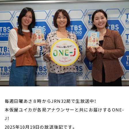
お知らせ
イベント・グッズ
YouTube
会社情報
毎週日曜あさ８時からJRN32局で生放送中！
本仮屋ユイカが各局アナウンサーと共にお届けするONE-
J！
2025年10月19日の放送後記です。