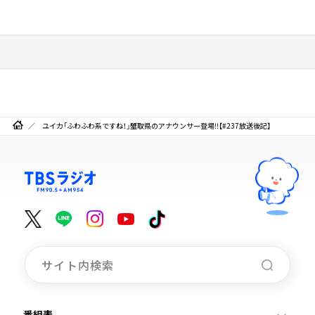
ユイカ「ふわふわ系ですね！」蟹取県のアナウンサー登場‼【#237放送後記】
番組表