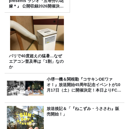
presents ラジオ『五等分の花
嫁＊』 公開収録2026開催決
定！
パリで40度超えの猛暑…なぜ
エアコン普及率は「1割」なの
か
小堺一機＆関根勤『コサキンDEワァ
オ！』放送開始45周年記念イベントが10
月17日（土）に開催決定！本日よりFC先
行受付スタート！
放送後記＆「『ねこずみ・うささわ』販
売開始！」