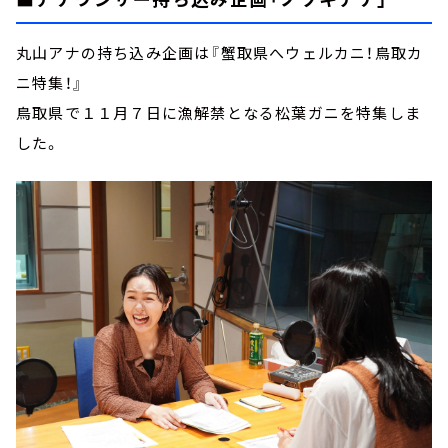
丸山アナの持ち込み企画は『蟹取県へウェルカニ！鳥取カ
ニ特集！』
鳥取県で１１月７日に漁解禁となる松葉ガニを特集しま
した。