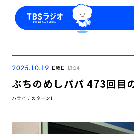
今日の番組表
トピッ
週間番組表
TBS
Podca
お知ら
2025.10.19
日曜日
13:14
ぶちのめしパパ 473回目
ハライチのターン！