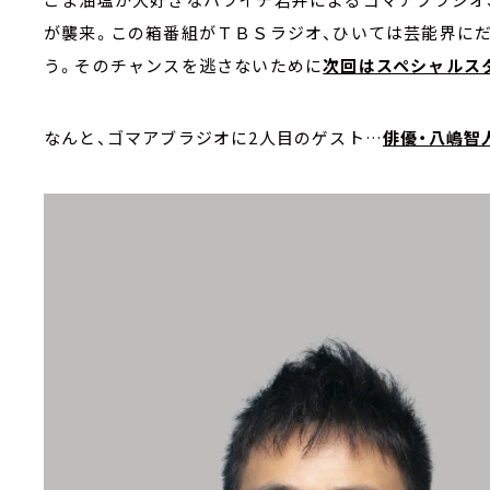
が襲来。この箱番組がＴＢＳラジオ、ひいては芸能界に
う。そのチャンスを逃さないために
次回はスペシャルス
なんと、ゴマアブラジオに2人目のゲスト…
俳優・八嶋智