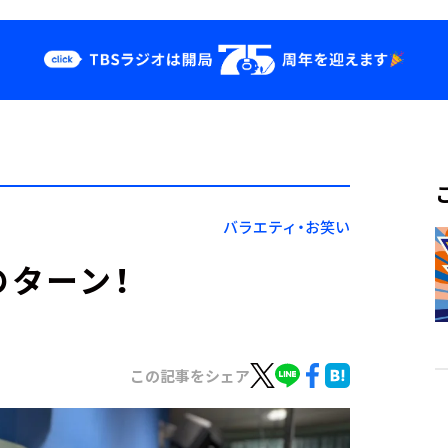
クス
イベント・グッ
ズ
st
YouTube
せ
会社情報
バラエティ・お笑い
のターン！
この記事をシェア