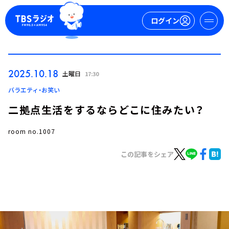
ログイン
マイページ
2025.10.18
土曜日
17:30
新規会員登録
ログイン
バラエティ・お笑い
二拠点生活をするならどこに住みたい？
room no.1007
この記事をシェア
今日の番組表
週間番組表
トピックス
TBS Podcast