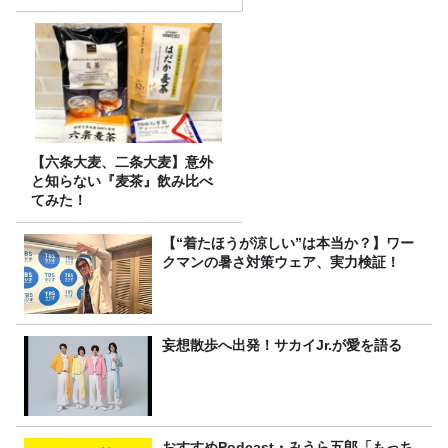
【六条大麦、二条大麦】意外
と知らない『麦茶』飲み比べ
てみた！
【“着たほうが涼しい”は本当か？】ワー
クマンの暑さ対策ウェア、実力検証！
妄想散歩へ出発！サカイJr.が愛を語る
おすすめPodcast・みうら五郎「もっち