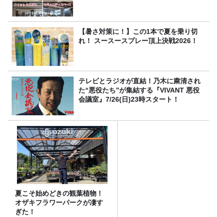
【暑さ対策に！】この1本で夏を乗り切
れ！ スースースプレー頂上決戦2026！
テレビとラジオが直結！乃木に粛清され
た“悪役たち”が集結する『VIVANT 悪役
会議室』7/26(日)23時スタート！
夏こそ始めどきの観葉植物！
オザキフラワーパークが凄す
ぎた！