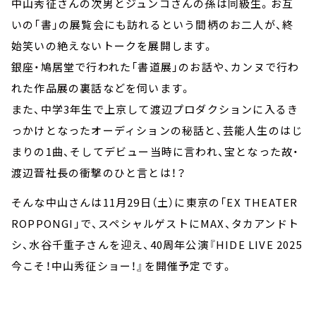
中山秀征さんの次男とジュンコさんの孫は同級生。お互
いの「書」の展覧会にも訪れるという間柄のお二人が、終
始笑いの絶えないトークを展開します。
銀座・鳩居堂で行われた「書道展」のお話や、カンヌで行わ
れた作品展の裏話などを伺います。
また、中学3年生で上京して渡辺プロダクションに入るき
っかけとなったオーディションの秘話と、芸能人生のはじ
まりの1曲、そしてデビュー当時に言われ、宝となった故・
渡辺晋社長の衝撃のひと言とは！？
そんな中山さんは11月29日（土）に東京の「EX THEATER
ROPPONGI」で、スペシャルゲストにMAX、タカアンドト
シ、水谷千重子さんを迎え、40周年公演『HIDE LIVE 2025
今こそ！中山秀征ショー！』を開催予定です。