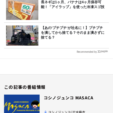
長ネギは1ヶ月、バナナは4ヶ月保存可
能！「アイラップ」を使った冷凍スゴ技
【あの‘プチプチ‘が社名に！】プチプチ
を潰してから捨てる？そのまま潰さずに
捨てる？
Recommended by
この記事の番組情報
コシノジュンコ MASACA
コシノジュンコ/出水麻衣