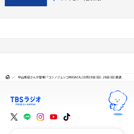
中山秀征さんが登場！『コシノジュンコMASACA』10月19日（日）、26日（日）放送