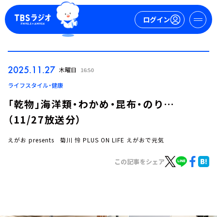
ログイン
マイページ
2025.11.27
木曜日
16:50
新規会員登録
ログイン
ライフスタイル・健康
「乾物」海洋類・わかめ・昆布・のり…
（11/27放送分）
えがお presents 菊川 怜 PLUS ON LIFE えがおで元気
この記事をシェア
今日の番組表
週間番組表
トピックス
TBS Podcast