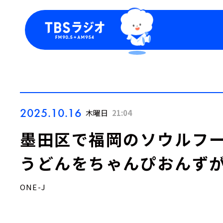
今日の番組表
トピッ
週間番組表
TBS
Podca
お知ら
2025.10.16
木曜日
21:04
墨田区で福岡のソウルフ
うどんをちゃんぴおんずが
ONE-J