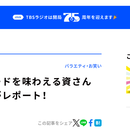
クス
イベント・グッ
ズ
st
YouTube
せ
会社情報
バラエティ・お笑い
ードを味わえる資さん
レポート！
この記事をシェア