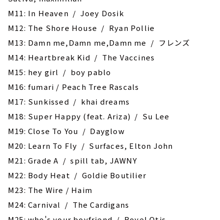
M11: In Heaven / Joey Dosik
M12: ‎The Shore House / Ryan Pollie
M13: Damn me,Damn me,Damn me / フレンズ
M14: Heartbreak Kid / The Vaccines
M15: hey girl / boy pablo
M16: fumari / Peach Tree Rascals
M17: Sunkissed / khai dreams
M18: Super Happy (feat. Ariza) / Su Lee
M19: Close To You / Dayglow
M20: Learn To Fly / Surfaces, Elton John
M21: Grade A / spill tab, JAWNY
M22: Body Heat / Goldie Boutilier
M23: The Wire / Haim
M24: Carnival / The Cardigans
M25: who's your boyfriend / Royel Otis