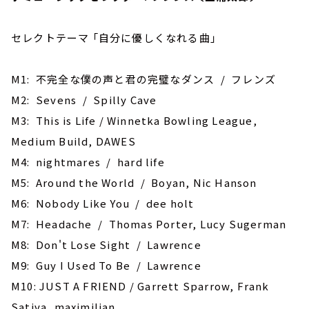
セレクトテーマ 「自分に優しくなれる曲」
M1: 不完全な僕の声と君の完璧なダンス / フレンズ
M2: Sevens / Spilly Cave
M3: ‎This is Life / Winnetka Bowling League,
Medium Build, DAWES
M4: nightmares / hard life
M5: Around the World / Boyan, Nic Hanson
M6: Nobody Like You / dee holt
M7: Headache / Thomas Porter, Lucy Sugerman
M8: Don't Lose Sight / Lawrence
M9: Guy I Used To Be / Lawrence
M10: JUST A FRIEND / Garrett Sparrow, Frank
Sativa, maximilian