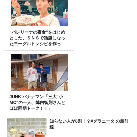
”バレリーナの夜食”をはじめ
とした、ＳＮＳで話題になっ
たヨーグルトレシピを作って
みた！
JUNK バナナマン「三大“小
MC”の一人、陣内智則さんと
ほぼ同期トーク！！」
知らない人が8割！？#グラニータ の最前
線