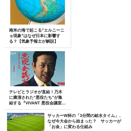
南米の海で起こる”エルニーニ
ョ現象”はなぜ日本に影響す
る？【気象予報士が解説】
テレビとラジオが直結！乃木
に粛清された“悪役たち”が集
結する『VIVANT 悪役会議室』
7/26(日)23時スタート！
サッカーW杯の「3分間の給水タイム」、
なぜ今大会から始まった？ サッカーが
「お金」に変わる仕組み