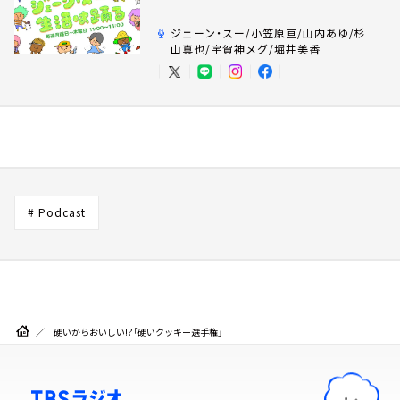
ジェーン・スー/小笠原亘/山内あゆ/杉
山真也/宇賀神メグ/堀井美香
# Podcast
硬いからおいしい!?「硬いクッキー選手権」