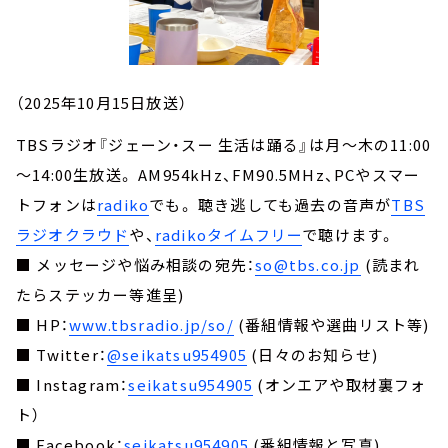
（2025年10月15日放送）
TBSラジオ『ジェーン・スー 生活は踊る』は月～木の11:00
～14:00生放送。 AM954kHz、FM90.5MHz、PCやスマー
トフォンは
radiko
でも。 聴き逃しても過去の音声が
TBS
ラジオクラウド
や、
radikoタイムフリー
で聴けます。
■ メッセージや悩み相談の宛先：
so@tbs.co.jp
(読まれ
たらステッカー等進呈)
■ HP：
www.tbsradio.jp/so/
(番組情報や選曲リスト等)
■ Twitter：
@seikatsu954905
(日々のお知らせ)
■ Instagram：
seikatsu954905
(オンエアや取材裏フォ
ト）
■ Facebook：
seikatsu954905
(番組情報と写真)