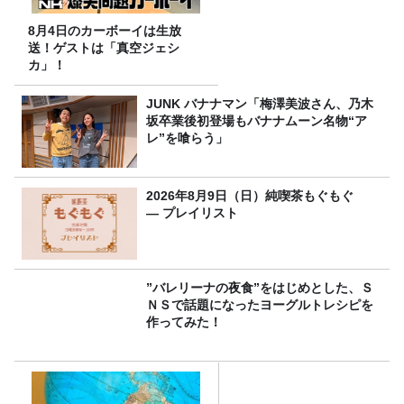
8月4日のカーボーイは生放
送！ゲストは「真空ジェシ
カ」！
JUNK バナナマン「梅澤美波さん、乃木
坂卒業後初登場もバナナムーン名物“ア
レ”を喰らう」
2026年8月9日（日）純喫茶もぐもぐ
― プレイリスト
”バレリーナの夜食”をはじめとした、Ｓ
ＮＳで話題になったヨーグルトレシピを
作ってみた！