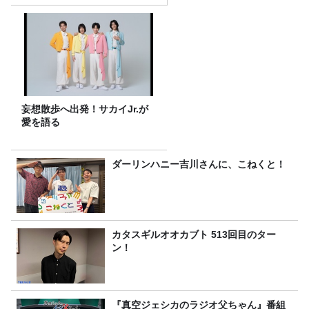
妄想散歩へ出発！サカイJr.が
愛を語る
ダーリンハニー吉川さんに、こねくと！
カタスギルオオカブト 513回目のター
ン！
『真空ジェシカのラジオ父ちゃん』番組