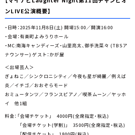
【マイナビLaughter Night第11回チャンピオ
ンLIVE公演概要】
・日時：2025年11月8日(土) 開場15:00／開演16:00
・会場：有楽町よみうりホール
・MC:南海キャンディーズ・山里亮太、御手洗菜々 (TBSア
ナウンサー) ゲスト：かが屋
＜出場芸人＞
ぎょねこ／シンクロニシティ／今夜も星が綺麗／例えば
炎／イチゴ／おおぞらモード
おミュータンツ／フランスピアノ／喫茶ムーン／ヤッホ
イ 他1組
料金：「会場チケット」 4000円(全席指定・税込)
「会場チケット(学割)」 3500円(全席指定・税込)
「配信チケット」 1800円(税込)