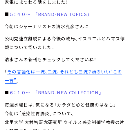
家電にまつわる話をしました！
■
５：４０～ 「BRAND-NEW TOPICS」
今朝はジャーナリストの清水克彦さんに
公明党連立離脱による今後の政局、イスラエルとハマス停
戦について伺いました。
清水さんの新刊もチェックしてくださいね！
「
その言語化は一流、二流、それとも三流？頭のいい“この
一言”
」
■
６：１０～ 「BRAND-NEW COLLECTION」
毎週水曜日は、気になる「カラダと心と健康のはなし」
今朝は「感染性胃腸炎」について、
北里大学 大村智記念研究所 ウイルス感染制御学教授の片