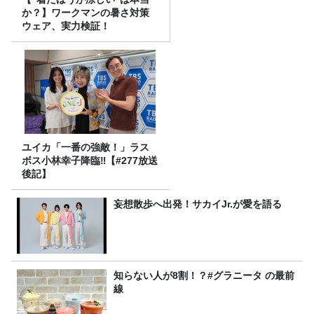
か？】ワークマンの暑さ対策
ウェア、実力検証！
ユイカ「一番の強敵！」ラス
ボス小林幸子降臨‼【#277放送
後記】
妄想散歩へ出発！サカイJr.が愛を語る
知らない人が8割！？#グラニータ の最前
線