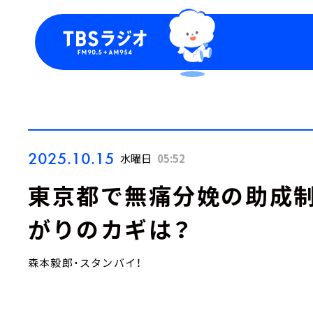
今日の番組表
トピッ
週間番組表
TBS
Podca
お知ら
2025.10.15
水曜日
05:52
東京都で無痛分娩の助成制
がりのカギは？
森本毅郎・スタンバイ！