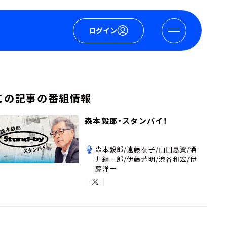
ログイン
この記事の番組情報
森本毅郎・スタンバイ！
森本毅郎/遠藤泰子/山田惠資/酒
井綱一郎/伊藤芳明/渋谷和宏/伊
藤洋一