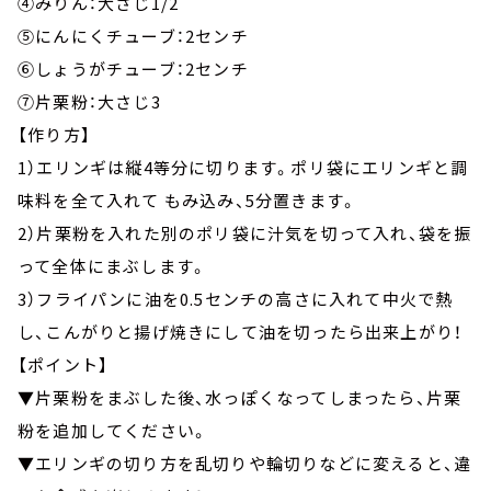
④みりん：大さじ1/2
⑤にんにくチューブ：2センチ
⑥しょうがチューブ：2センチ
⑦片栗粉：大さじ3
【作り方】
1）エリンギは縦4等分に切ります。ポリ袋にエリンギと調
味料を全て入れて もみ込み、5分置きます。
2）片栗粉を入れた別のポリ袋に汁気を切って入れ、袋を振
って全体にまぶします。
3）フライパンに油を0.5センチの高さに入れて中火で熱
し、こんがりと揚げ焼きにして油を切ったら出来上がり！
【ポイント】
▼片栗粉をまぶした後、水っぽくなってしまったら、片栗
粉を追加してください。
▼エリンギの切り方を乱切りや輪切りなどに変えると、違