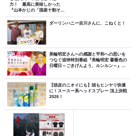
力！ 最高に美味しかった
『山本かじの「国産十割そ
ば」』とは？【十割そば10種
食べ比べ】
ダーリンハニー吉川さんに、こねくと！
美輪明宏さんへの感謝と平和への思いを
つなぐ追悼特別番組『美輪明宏 薔薇色の
日曜日～ごきげんよう、ルンルン～』
8/9（日）16時放送
【頭皮のニオイにも】頭もヒンヤリ快適
に！スースー系ヘッドスプレー 頂上決戦
2026！