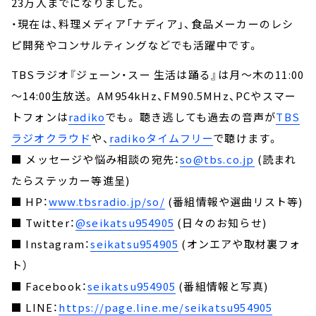
23万人までになりました。
・現在は、料理メディア「ナディア」、食品メーカーのレシ
ピ開発やコンサルティングなどでも活躍中です。
TBSラジオ『ジェーン・スー 生活は踊る』は月～木の11:00
～14:00生放送。 AM954kHz、FM90.5MHz、PCやスマー
トフォンは
radiko
でも。 聴き逃しても過去の音声が
TBS
ラジオクラウド
や、
radikoタイムフリー
で聴けます。
■ メッセージや悩み相談の宛先：
so@tbs.co.jp
(読まれ
たらステッカー等進呈)
■ HP：
www.tbsradio.jp/so/
(番組情報や選曲リスト等)
■ Twitter：
@seikatsu954905
(日々のお知らせ)
■ Instagram：
seikatsu954905
(オンエアや取材裏フォ
ト）
■ Facebook：
seikatsu954905
(番組情報と写真)
■ LINE：
https://page.line.me/seikatsu954905