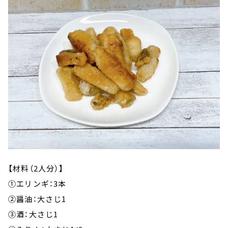
【材料（2人分）】
①エリンギ：3本
②醤油：大さじ1
③酒：大さじ1