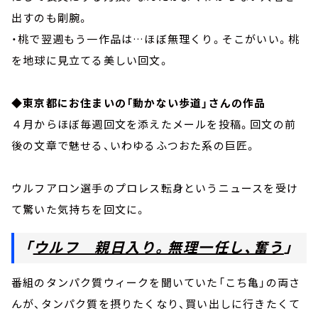
出すのも剛腕。
・桃で翌週もう一作品は…ほぼ無理くり。そこがいい。桃
を地球に見立てる美しい回文。
◆
東京都にお住まいの「動かない歩道」さんの作品
４月からほぼ毎週回文を添えたメールを投稿。回文の前
後の文章で魅せる、いわゆるふつおた系の巨匠。
ウルフアロン選手のプロレス転身というニュースを受け
て驚いた気持ちを回文に。
「
ウルフ 親日入り。無理一任し、奮う
」
番組のタンパク質ウィークを聞いていた「こち亀」の両さ
んが、タンパク質を摂りたくなり、買い出しに行きたくて