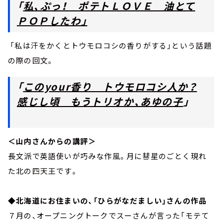
「
私、ぷっ！ ポテトＬＯＶＥ 油とて
ＰＯＰしたわ」
「私は汗をかくとトウモロコシの香りがする」という話題
の際の回文。
「
このyour香り トウモロコシ人か？
感じし頃 もうトリオか、あゆの子
」
＜山内さんからの講評＞
長文派で英語使いが巧みな作風。月に彗星のごとく現れ
た北の四天王です。
◆
北海道にお住まいの、「ひらがなだましい」さんの作品
７月の、オープニングトークでスーさんが言った「モテて