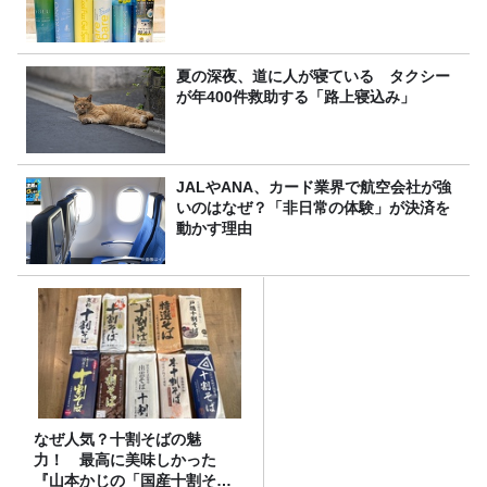
夏の深夜、道に人が寝ている タクシー
が年400件救助する「路上寝込み」
JALやANA、カード業界で航空会社が強
いのはなぜ？「非日常の体験」が決済を
動かす理由
なぜ人気？十割そばの魅
力！ 最高に美味しかった
『山本かじの「国産十割そ