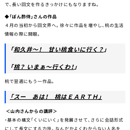
で、長い回文を作るきっかけにもなりますね。
◆「ぽん酢侍」さんの作品
４月の当初から回文界へ。徐々に作品を増やし、桃の生活
情報の際に開眼。
「
和久井～！ 甘い桃食いに行く？
」
「
桃？ いまぁ～行くわ！
」
桃で翌週にもう一作品。
「スー あは！ 桃はＥＡＲＴＨ」
＜山内さんからの講評＞
・基本の構文「くいにいく」を発展させて、さらに会話形式
にして長文にする力技。なんだかよくわからない人名を