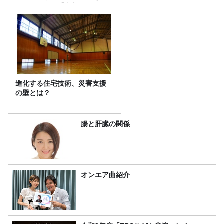
ば」』とは？【十割そば10種
食べ比べ】
進化する住宅技術、災害支援
の壁とは？
腸と肝臓の関係
オンエア曲紹介