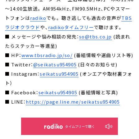
～14:00生放送。 AM954kHz、FM90.5MHz、PCやスマー
トフォンは
radiko
でも。 聴き逃しても過去の音声が
TBS
ラジオクラウド
や、
radikoタイムフリー
で聴けます。
■ メッセージや悩み相談の宛先：
so@tbs.co.jp
(読まれ
たらステッカー等進呈)
■ HP：
www.tbsradio.jp/so/
(番組情報や選曲リスト等)
■ Twitter：
@seikatsu954905
(日々のお知らせ)
■ Instagram：
seikatsu954905
(オンエアや取材裏フォ
ト）
■ Facebook：
seikatsu954905
(番組情報と写真)
■ LINE：
https://page.line.me/seikatsu954905
タイムフリーで聴く