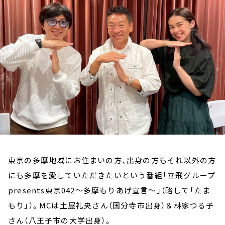
お知らせ
イベント・グッズ
YouTube
会社情報
東京の多摩地域にお住まいの方、出身の方もそれ以外の方
にも多摩を愛していただきたいという番組「立飛グループ
presents東京042～多摩もりあげ宣言～」（略して「たま
もり」）。MCは土屋礼央さん（国分寺市出身）＆林家つる子
さん（八王子市の大学出身）。