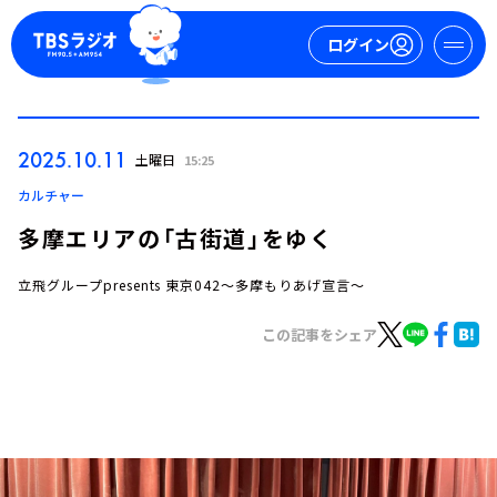
ログイン
マイページ
2025.10.11
土曜日
15:25
新規会員登録
ログイン
カルチャー
多摩エリアの「古街道」をゆく
立飛グループpresents 東京042～多摩もりあげ宣言～
この記事をシェア
今日の番組表
週間番組表
トピックス
TBS Podcast